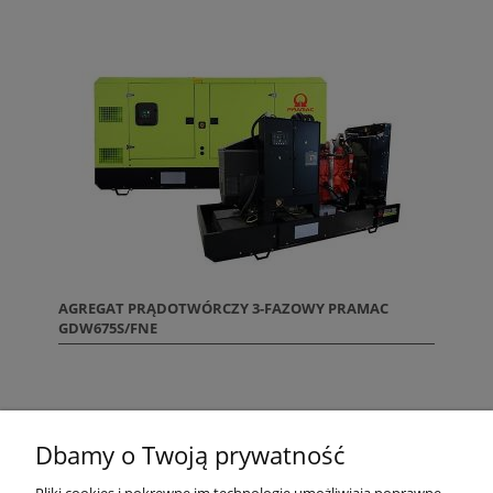
AGREGAT PRĄDOTWÓRCZY 3-FAZOWY PRAMAC
GDW675S/FNE
«
1
2
3
4
5
»
Dbamy o Twoją prywatność