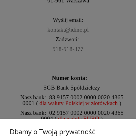
01-961 Warszawa
Wyślij email:
kontakt@idino.pl
Zadzwoń:
518-518-377
.
Numer konta:
SGB Bank Spółdzielczy
Nasz bank: 83 9157 0002 0000 0020 4365
0001 (
dla waluty Polskiej w złotówkach
)
Nasz bank: 02 9157 0002 0000 0020 4365
0004 (
dla waluta EURO
)
Dbamy o Twoją prywatność