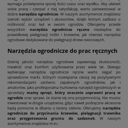
wymaga poświęcenia sporej ilości czasu oraz wysiłku. Aby ułatwić
sobie pracę i czerpać z niej satysfakcję, warto zainwestować w
dobre
narzędzia ogrodnicze
. W naszym asortymencie znajdziesz
szeroki wybór urządzeń i akcesoriów, dzięki którym zadbasz o
roślinność oraz ład w swoim ogrodzie. Oferujemy przede
wszystkim
narzędzia ogrodnicze ręczne
niezbędne do
prawidłowej pielęgnacji roślin i krzewów, jak również narzędzia
ogrodowe dedykowane do pielęgnacji drzew owocowych.
Narzędzia ogrodnicze do prac ręcznych
Dobrej jakości narzędzia ogrodowe zapewniają skuteczność,
trwałość oraz komfort użytkowania przez wiele lat. Dlatego
wybierając narzędzia ogrodnicze ręczne warto sięgać po
sprawdzone marki, których rozwiązania cieszą się pozytywnymi
rekomendacjami zarówno zapalonych ogrodników, jak i
amatorów. Jako profesjonalna hurtownia narzędzi ogrodniczych w
sprzedaży
mamy sprzęt, który znacznie usprawni pracę w
ogrodzie
oraz sprawi, że stanie się ona przyjemnością. Nie musisz
inwestować w drogie urządzenia, gdyż nawet podręczne akcesoria
będą pomocne w dbaniu o tereny zielone. Oferujemy
narzędzia
ogrodnicze do przycinania krzewów, pielęgnacji trawnika
oraz przygotowania gruntu do sadzonek
. W naszym
asortymencie znajdziesz m.in.: