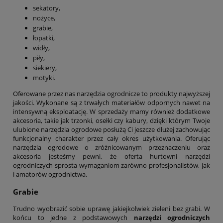
sekatory,
nożyce,
grabie,
łopatki,
widły,
piły,
siekiery,
motyki.
Oferowane przez nas narzędzia ogrodnicze to produkty najwyższej
jakości. Wykonane są z trwałych materiałów odpornych nawet na
intensywną eksploatację. W sprzedaży mamy również dodatkowe
akcesoria, takie jak trzonki, osełki czy kabury, dzięki którym Twoje
ulubione narzędzia ogrodowe posłużą Ci jeszcze dłużej zachowując
funkcjonalny charakter przez cały okres użytkowania. Oferując
narzędzia ogrodowe o zróżnicowanym przeznaczeniu oraz
akcesoria jesteśmy pewni, że oferta hurtowni narzędzi
ogrodniczych sprosta wymaganiom zarówno profesjonalistów, jak
i amatorów ogrodnictwa.
Grabie
Trudno wyobrazić sobie uprawę jakiejkolwiek zieleni bez grabi. W
końcu to jedne z podstawowych
narzędzi ogrodniczych