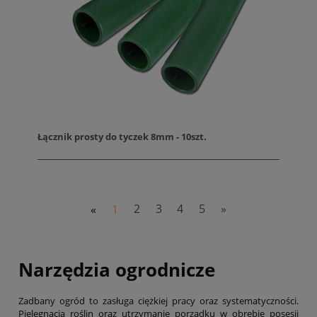
Łącznik prosty do tyczek 8mm - 10szt.
«
1
2
3
4
5
»
Narzędzia ogrodnicze
Zadbany ogród to zasługa ciężkiej pracy oraz systematyczności.
Pielęgnacja roślin oraz utrzymanie porządku w obrębie posesji