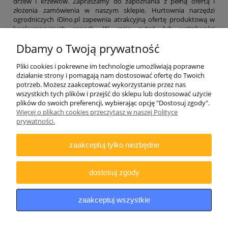
drzew i krzewów. Zapraszamy do zapoznania z pełną ofertą i
złożenia zamówienia w naszym sklepie. Hurtownia narzędzi
ogrodniczych iDino.pl zapewnia atrakcyjną ofertę produktową w
konkurencyjnych cenach. W razie pytań lub wątpliwości
zachęcamy do kontaktu. Nasi specjaliści odpowiedzą na wszystkie
Dbamy o Twoją prywatność
pytania i pomogą w wyborze najbardziej optymalnych rozwiązań.
Pliki cookies i pokrewne im technologie umożliwiają poprawne
działanie strony i pomagają nam dostosować ofertę do Twoich
potrzeb. Możesz zaakceptować wykorzystanie przez nas
wszystkich tych plików i przejść do sklepu lub dostosować użycie
plików do swoich preferencji, wybierając opcję "Dostosuj zgody".
ZAMAWIANIE
Więcej o plikach cookies przeczytasz w naszej Polityce
prywatności.
INFORMACJE
zaakceptuj tylko niezbędne
DODATKOWE
dostosuj zgody
Copyright © 2021 iDino.pl. Wszelkie prawa zastrzeżone.
zaakceptuj wszystkie