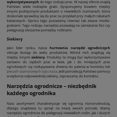
wykorzystywanych
do tego rodzaju prac. W naszej ofercie znajdą
Państwo wiele rodzajów grabi. Dysponujemy bowiem między
innymi podręcznymi produktami o niewielkich rozmiarach, które
doskonale sprawdzą się do prac na przykład przy małych rabatach
kwiatowych. Oprócz tego posiadamy również tak zwane miotło-
grabiami. Tego rodzaju narzędzia pozwalają na zamiatanie liści czy
pielęgnację obszarów pomiędzy roślinami.
Siekiery
Jako lider rynku, nasza
hurtownia narzędzi ogrodniczych
oferuje dostęp do wielu produktów. Wśród nich znajdują się
między innymi
siekiery
. Produkty te mogą być wykorzystywane
zarówno do ciężkich prac w lesie, jak i do mniejszych prac
ogrodowych czy rozłupywania drewna do palenia w kominku lub
piecach szamotowych typu koza
. Jeśli potrzebują Państwo pomocy
w wyborze odpowiedniej siekiery, zapraszamy do kontaktu.
Narzędzia ogrodnicze – niezbędnik
każdego ogrodnika
Nasz asortyment charakteryzuje się ogromną różnorodnością,
dlatego znajdziesz tu sprzęt na miarę swoich potrzeb. Mamy
narzędzia ogrodnicze do pielęgnacji niewielkich roślin, jak i dużych