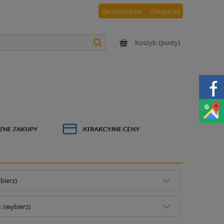
Zarejestruj się
Zaloguj się
Koszyk:
(pusty)
bierz)
 (wybierz)