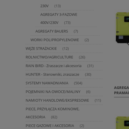
230V
(13)
AGREGATY 3-FAZOWE
400V/230V
(73)
AGREGATY BAUERS
(7)
WORKI POLIPROPYLENOWE
(2)
WĘŻE STRAŻACKIE
(12)
ROLNICTWO/AGRICULTURE
(26)
RAIN BIRD - Zraszacze i akcesoria
(31)
HUNTER - Sterowniki, zraszacze
(30)
SYSTEMY NAWADNIANIA
(504)
AGREGA
POJEMNIKI NA OWOCE/MALINY
(6)
PRAMAC
NAMIOTY HANDLOWE/EKSPRESOWE
(11)
PIECE, PRZYŁĄCZA KOMINOWE,
AKCESORIA
(82)
PIECE GAZOWE I AKCESORIA
(2)