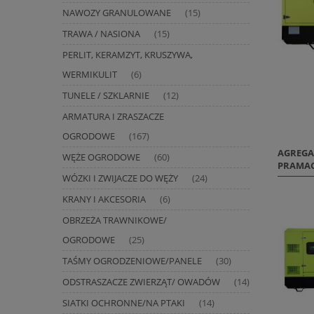
NAWOZY GRANULOWANE
(15)
TRAWA / NASIONA
(15)
PERLIT, KERAMZYT, KRUSZYWA,
WERMIKULIT
(6)
TUNELE / SZKLARNIE
(12)
ARMATURA I ZRASZACZE
OGRODOWE
(167)
AGREGA
WĘŻE OGRODOWE
(60)
PRAMAC
WÓZKI I ZWIJACZE DO WĘŻY
(24)
KRANY I AKCESORIA
(6)
OBRZEŻA TRAWNIKOWE/
OGRODOWE
(25)
TAŚMY OGRODZENIOWE/PANELE
(30)
ODSTRASZACZE ZWIERZĄT/ OWADÓW
(14)
SIATKI OCHRONNE/NA PTAKI
(14)