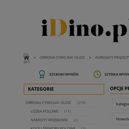
»
»
OBRONA CYWILNA/ OLiOC
AGREGATY PRĄDO
OPCJE 
KATEGORIE
OBRONA CYWILNA/ OLiOC
(219)
Katego
ŁÓŻKA POLOWE
(11)
Nowość:
NAMIOTY WOJSKOWE
(2)
KOCE I ŚPIWORY POLOWE
(2)