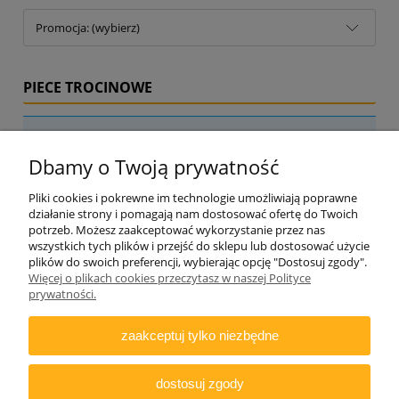
Promocja: (wybierz)
PIECE TROCINOWE
Nie znaleziono produktów spełniających podane kryteria.
Dbamy o Twoją prywatność
Pliki cookies i pokrewne im technologie umożliwiają poprawne
działanie strony i pomagają nam dostosować ofertę do Twoich
potrzeb. Możesz zaakceptować wykorzystanie przez nas
wszystkich tych plików i przejść do sklepu lub dostosować użycie
plików do swoich preferencji, wybierając opcję "Dostosuj zgody".
Więcej o plikach cookies przeczytasz w naszej Polityce
ZAMAWIANIE
prywatności.
INFORMACJE
zaakceptuj tylko niezbędne
DODATKOWE
dostosuj zgody