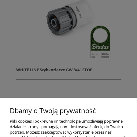
WHITE LINE Szybkozłącze GW 3/4" STOP
«
1
...
5
6
7
8
9
»
Dbamy o Twoją prywatność
Pliki cookies i pokrewne im technologie umożliwiają poprawne
działanie strony i pomagają nam dostosować ofertę do Twoich
potrzeb. Możesz zaakceptować wykorzystanie przez nas