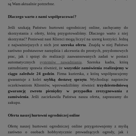
są Wam aktualnie potrzebne.
Dlaczego warto z nami współpracować?
Jeśli szukają Państwo hurtowni ogrodniczej online, zachęcamy do
skorzystania z oferty, którą przygotowaliśmy. Dlaczego warto z niej
skorzystać? Ponieważ nasi Klienci mogą liczyć na szereg korzyści. Jedną
z najważniejszych z nich jest
szeroka oferta
. Znajdą w niej Państwo
zarówno podstawowe narzędzia i akcesoria do prostych, przydomowych
prac, jak i sprzęt do realizacji zaawansowanych zadań w postaci
automatycznych
systemów nawadniania
. Szeroka kadra, którą
zatrudniamy sprawia również, że
wszystkie zamówienia realizujemy w
ciągu zaledwie 24 godzin
. Firma kurierska, z którą współpracujemy
gwarantuje z kolei
szybką dostawę sprzętu
. Wychodząc naprzeciw
oczekiwaniom Klientów, wprowadziliśmy również
trzydziestodniową
gwarancję zwrotu pieniędzy w przypadku zrezygnowania z
zamówienia
. Jeśli zaciekawiła Państwa nasza oferta, zapraszamy do
zakupu.
Oferta naszej hurtowni ogrodniczej online
Ofertę naszej hurtowni ogrodniczej online przygotowujemy z myślą
zarówno o osobach hobbystycznie prowadzących ogrody, jak i