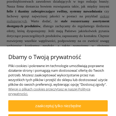
przedsiębiorstwach zawodowo działających w tego rodzaju branży.
Nasza firma dostarcza bowiem rozwiązania takie, jak między innymi
folie i tkaniny zabezpieczające rośliny, systemy nawadniania
czy
fachowy sprzęt najwyższej jakości w postaci na przykład
siekier
rozłupujących
. Warto dodać, że
stale rozszerzamy asortyment
dostępnych produktów
, dlatego zachęcamy do regularnego śledzenia
oferty, którą dysponujemy. Jeśli mają Państwo jakiekolwiek pytania
dotyczące poszczególnych produktów, zapraszamy do kontaktu. Chętnie
rozwiejemy wszelkie wątpliwości, podpowiemy na co zwrócić uwagę
wybierając konkretny produkt, a także pomożemy w złożeniu
zamówienia.
Dbamy o Twoją prywatność
Pliki cookies i pokrewne im technologie umożliwiają poprawne
działanie strony i pomagają nam dostosować ofertę do Twoich
potrzeb. Możesz zaakceptować wykorzystanie przez nas
wszystkich tych plików i przejść do sklepu lub dostosować użycie
plików do swoich preferencji, wybierając opcję "Dostosuj zgody".
Więcej o plikach cookies przeczytasz w naszej Polityce
ZAMAWIANIE
prywatności.
INFORMACJE
zaakceptuj tylko niezbędne
DODATKOWE