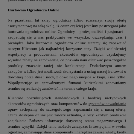
Hurtownia Ogrodnicza Online
Na przestrzeni lat sklep ogrodniczy iDino rozszerzył swoją ofertę
asortymentową na taką skalę, iż coraz częściej jesteśmy postrzegani jako
hurtownia ogrodnicza online. Ogrodnicy – profesjonaliści i pasjonaci –
zaopatrują się u nas praktycznie we wszystko, oszczędzając czas i
pieniądze. Jako hurtownia ogrodnicza online staramy się zapewniać
naszym Klientom jak najbardziej korzystne ceny. Dzięki wieloletniej
współpracy z producentami akcesoriów ogrodniczych uzyskujemy
wysokie rabaty na zamówienia, co pozwala nam oferować poszczególne
produkty znacznie taniej niż konkurencja. Dodatkowym atutem
zakupów w iDino jest możliwość skorzystania z usług naszej hurtowni o
dowolnej porze dnia i nocy, z dowolnego miejsca w kraju, i nie tylko.
Współpracując ze sprawdzonymi firmami kurierskimi zapewniamy
terminową realizację zamówień na terenie całego kraju.
Klientów poszukujących standardowych i bardziej nietypowych
akcesoriów ogrodniczych oraz komponentów do
systemów nawadniania
upraw zachęcamy do szczegółowego zapoznania się z naszą ofertą.
Oferta dostępna online jest zawsze aktualna, a przy każdym produkcie
znajdziecie Państwo informacje dotyczącą stanu magazynowego i
terminu wysyłki. Dzięki temu możecie zarządzać inwestycjami w swoim
ogrodzie, zamawiając dane komponenty i narzędzia zawsze wtedy, kiedy