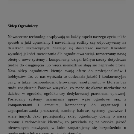
Sklep Ogrodniczy
Nowoczesne technologie wpływają na każdy aspekt naszego życia, także
sposób w jaki uprawiamy i nawadniamy rośliny czy odpoczywamy na
działkach rekreacyjnych. Starając się dostarczać naszym Klientom
wysokiej jakości rozwiązania dla ogrodnictwa wciąż rozszerzamy naszą
ofertę o nowe systemy i komponenty, dzięki którym rzeczy dotychczas
trudne do osiągnięcia lub wręcz niemożliwe stają się naprawdę proste.
Nasz sklep ogrodniczy kieruje swoją ofertę do profesjonalistów i
hobbystów. To, co nas wyróżnia to doskonała jakość i konkurencyjne
ceny, a także różnorodność oferowanego asortymentu, w którym bez
trudu znajdziecie Państwo wszystko, co może się okazać niezbędne na
działce, w ogrodzie, ogródku czy dedykowanej przestrzeni uprawnej.
Posiadamy systemy nawaniania upraw, węże ogrodowe wraz z
komponentami i armaturą, komponenty do organizacji i
zagospodarowania przestrzeni, namioty halowe, systemy grzewcze i
wiele innych. Jako profesjonalny sklep ogrodniczy dbamy o naszą
renomę i zadowolenie klientów, co przekłada się na wysoką jakość
oferowanych rozwiązań, w które zaopatrujemy się bezpośrednio u
producentów lub u sprawdzonych dostawców.