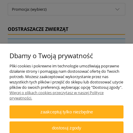
Promocja: (wybierz)
ODSTRASZACZE ZWIERZĄT
Nie znaleziono produktów spełniających podane kryteria.
Dbamy o Twoją prywatność
Pliki cookies i pokrewne im technologie umożliwiają poprawne
działanie strony i pomagają nam dostosować ofertę do Twoich
potrzeb. Możesz zaakceptować wykorzystanie przez nas
wszystkich tych plików i przejść do sklepu lub dostosować użycie
plików do swoich preferencji, wybierając opcję "Dostosuj zgody".
Więcej o plikach cookies przeczytasz w naszej Polityce
ZAMAWIANIE
prywatności.
INFORMACJE
zaakceptuj tylko niezbędne
DODATKOWE
dostosuj zgody