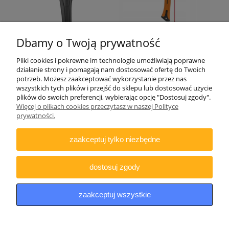
Dbamy o Twoją prywatność
Pliki cookies i pokrewne im technologie umożliwiają poprawne
działanie strony i pomagają nam dostosować ofertę do Twoich
potrzeb. Możesz zaakceptować wykorzystanie przez nas
wszystkich tych plików i przejść do sklepu lub dostosować użycie
plików do swoich preferencji, wybierając opcję "Dostosuj zgody".
Więcej o plikach cookies przeczytasz w naszej Polityce
ZAMAWIANIE
prywatności.
INFORMACJE
zaakceptuj tylko niezbędne
DODATKOWE
dostosuj zgody
Copyright © 2021 iDino.pl. Wszelkie prawa zastrzeżone.
zaakceptuj wszystkie