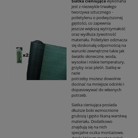
Siatka cieniująca
wykonana
jest z niezwykle trwałego
tworzywa sztucznego -
polietylenu o podwyższonej
gęstości, co zapewnia
jeszcze większą wytrzymałość
oraz wydłuża żywotność
materiału. Polietylen odznacza
się doskonałą odpornością na
warunki zewnętrzne takie jak
światło słoneczne, woda,
wysokie i niskie temperatury,
grzyby oraz pleśń. Siatkę w
razie
potrzeby możesz dowolnie
docinać na mniejsze odcinki i
dopasowywać do własnych
potrzeb.
Siatka cieniująca posiada
dłuższe boki wzmocnione
grubszą i gęsto tkaną warstwą
materiału. Dodatkowo
znajdują się na nich
specjalne oczka montażowe,