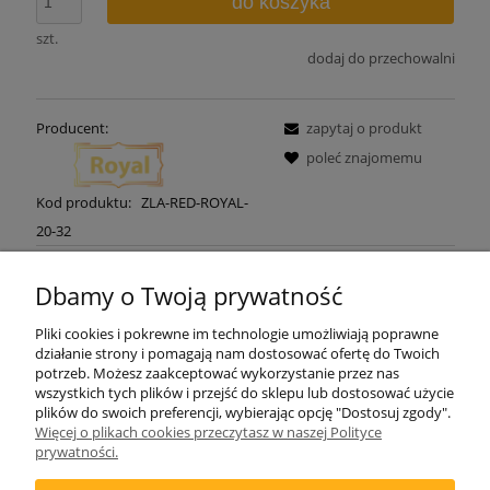
do koszyka
szt.
dodaj do przechowalni
Producent:
zapytaj o produkt
poleć znajomemu
Kod produktu:
ZLA-RED-ROYAL-
20-32
Dbamy o Twoją prywatność
Pliki cookies i pokrewne im technologie umożliwiają poprawne
działanie strony i pomagają nam dostosować ofertę do Twoich
potrzeb. Możesz zaakceptować wykorzystanie przez nas
wszystkich tych plików i przejść do sklepu lub dostosować użycie
plików do swoich preferencji, wybierając opcję "Dostosuj zgody".
Więcej o plikach cookies przeczytasz w naszej Polityce
ZAMAWIANIE
prywatności.
INFORMACJE