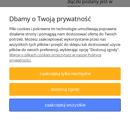
złączki podany jest w
opisie
Dbamy o Twoją prywatność
Pliki cookies i pokrewne im technologie umożliwiają poprawne
działanie strony i pomagają nam dostosować ofertę do Twoich
potrzeb. Możesz zaakceptować wykorzystanie przez nas
wszystkich tych plików i przejść do sklepu lub dostosować użycie
plików do swoich preferencji, wybierając opcję "Dostosuj zgody".
Więcej o plikach cookies przeczytasz w naszej Polityce
ZAMAWIANIE
prywatności.
INFORMACJE
zaakceptuj tylko niezbędne
DODATKOWE
dostosuj zgody
Copyright © 2021 iDino.pl. Wszelkie prawa zastrzeżone.
zaakceptuj wszystkie
pokaż pełną wersję strony