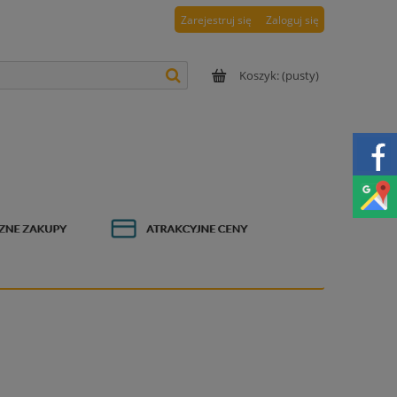
Zarejestruj się
Zaloguj się
Koszyk:
(pusty)