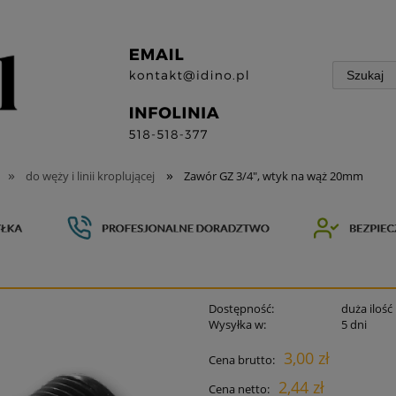
»
»
do węży i linii kroplującej
Zawór GZ 3/4", wtyk na wąż 20mm
Dostępność:
duża ilość
Wysyłka w:
5 dni
3,00 zł
Cena brutto:
2,44 zł
Cena netto: