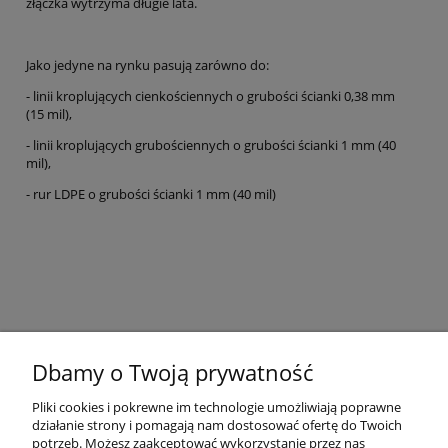
złączka wytrzyma długie lata.
Jako jedyne na rynku pasują zarówno do:
- linii kroplujących cienkościennych o grubości ścianki 0,38 mm
(15 mil),
- linii kroplujących grubościennych o grubości ścianki 1 mm (40
mil),
- rur LDPE o grubości ścianki 1 mm (40 mil)
Dbamy o Twoją prywatność
Pliki cookies i pokrewne im technologie umożliwiają poprawne
działanie strony i pomagają nam dostosować ofertę do Twoich
potrzeb. Możesz zaakceptować wykorzystanie przez nas