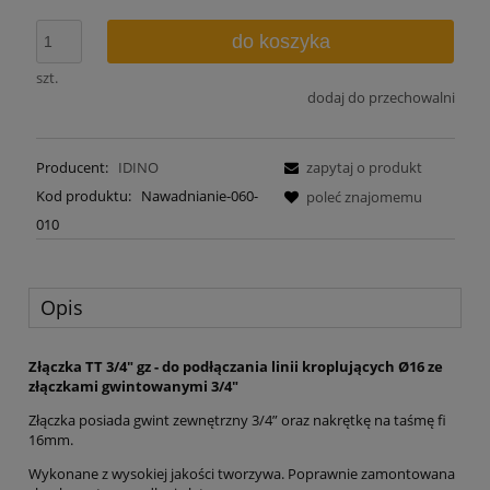
do koszyka
szt.
dodaj do przechowalni
Producent:
IDINO
zapytaj o produkt
Kod produktu:
Nawadnianie-060-
poleć znajomemu
010
Opis
Złączka TT 3/4" gz - do podłączania linii kroplujących Ø16 ze
złączkami gwintowanymi 3/4"
Złączka posiada gwint zewnętrzny 3/4” oraz nakrętkę na taśmę fi
16mm.
Wykonane z wysokiej jakości tworzywa. Poprawnie zamontowana