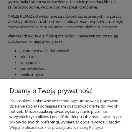
wytrzymała i odporna na rozdarcia. Plandeki posiadają filtr UV,
są mrozoodporne, wodoodporne i pleśnioodporne.
NASZE PLANDEKI wykonane są z dwóch sprasowanych na gorąco
warstw polietylenu, obustronnie pokryte warstwą laminatu, dzięki
czemu skutecznie chronią przed: deszczem, słońcem, śniegiem.
Plandeki dzięki swojej funkcjonalności i uniwersalności znajdują
zastosowanie między innymi w :
gospodarstwach domowych,
rolnictwie,
transporcie,
budownictwie,
i wielu innych
Dbamy o Twoją prywatność
Pliki cookies i pokrewne im technologie umożliwiają poprawne
działanie strony i pomagają nam dostosować ofertę do Twoich
potrzeb. Możesz zaakceptować wykorzystanie przez nas
wszystkich tych plików i przejść do sklepu lub dostosować użycie
plików do swoich preferencji, wybierając opcję "Dostosuj zgody".
ZAMAWIANIE
Więcej o plikach cookies przeczytasz w naszej Polityce