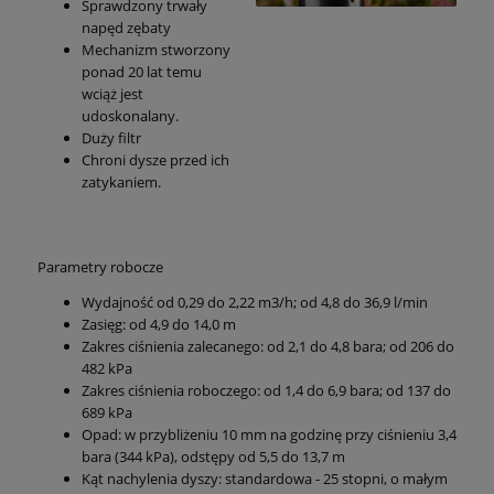
Sprawdzony trwały
napęd zębaty
Mechanizm stworzony
ponad 20 lat temu
wciąż jest
udoskonalany.
Duży filtr
Chroni dysze przed ich
zatykaniem.
Parametry robocze
Wydajność od 0,29 do 2,22 m3/h; od 4,8 do 36,9 l/min
Zasięg: od 4,9 do 14,0 m
Zakres ciśnienia zalecanego: od 2,1 do 4,8 bara; od 206 do
482 kPa
Zakres ciśnienia roboczego: od 1,4 do 6,9 bara; od 137 do
689 kPa
Opad: w przybliżeniu 10 mm na godzinę przy ciśnieniu 3,4
bara (344 kPa), odstępy od 5,5 do 13,7 m
Kąt nachylenia dyszy: standardowa - 25 stopni, o małym