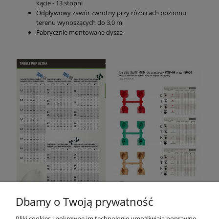
kącie - 13 stopni
Odpływowy zawór zwrotny przy różnicach poziomu
terenu wynoszących do 3,0 m
Fabrycznie montowane dysze
Dbamy o Twoją prywatność
Pliki cookies i pokrewne im technologie umożliwiają poprawne