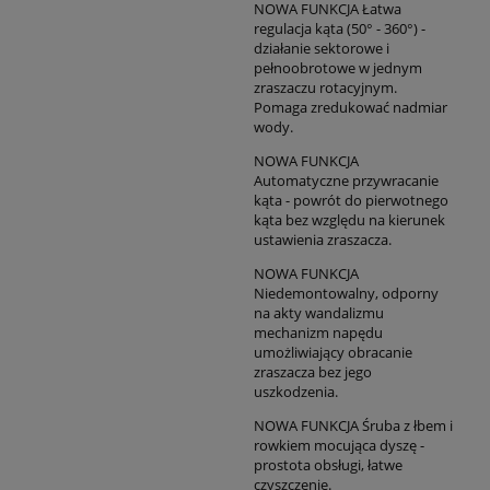
NOWA FUNKCJA Łatwa
regulacja kąta (50° - 360°) -
działanie sektorowe i
pełnoobrotowe w jednym
zraszaczu rotacyjnym.
Pomaga zredukować nadmiar
wody.
NOWA FUNKCJA
Automatyczne przywracanie
kąta - powrót do pierwotnego
kąta bez względu na kierunek
ustawienia zraszacza.
NOWA FUNKCJA
Niedemontowalny, odporny
na akty wandalizmu
mechanizm napędu
umożliwiający obracanie
zraszacza bez jego
uszkodzenia.
NOWA FUNKCJA Śruba z łbem i
rowkiem mocująca dyszę -
prostota obsługi, łatwe
czyszczenie.