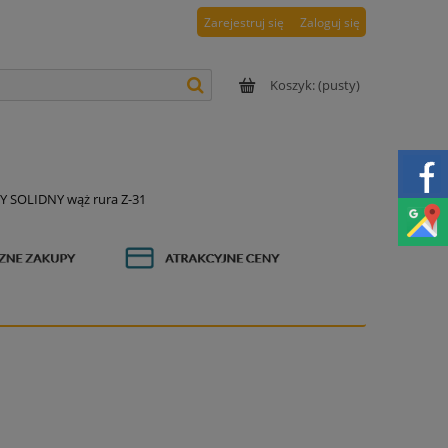
Zarejestruj się
Zaloguj się
Koszyk:
(pusty)
 SOLIDNY wąż rura Z-31