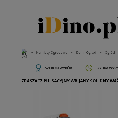
»
»
»
Namioty Ogrodowe
Dom i Ogród
Ogród
ZRASZACZ PULSACYJNY WBIJANY SOLIDNY WĄŻ