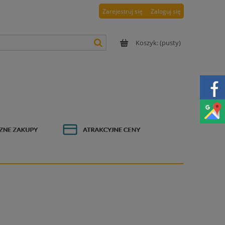
Zarejestruj się
Zaloguj się
Koszyk:
(pusty)