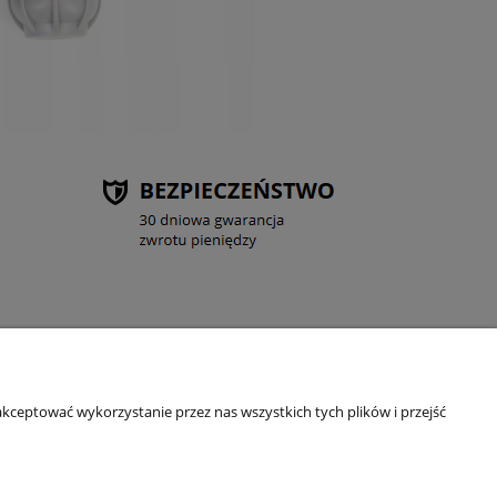
DATKOWE
kceptować wykorzystanie przez nas wszystkich tych plików i przejść
takt
g
soby płatności