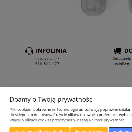
Dbamy o Twoją prywatność
ZAMAWIANIE
Pliki cookies i pokrewne im technologie umożliwiają poprawne działa
do sklepu lub dostosować użycie plików do swoich preferencji, wybiera
Twoje zamówienia
Więcej o plikach cookies przeczytasz w naszej Polityce prywatności.
Ustawienia konta
Przechowalnia
zaakceptuj tylko niezbędne
dostosuj zgody
zaakceptu