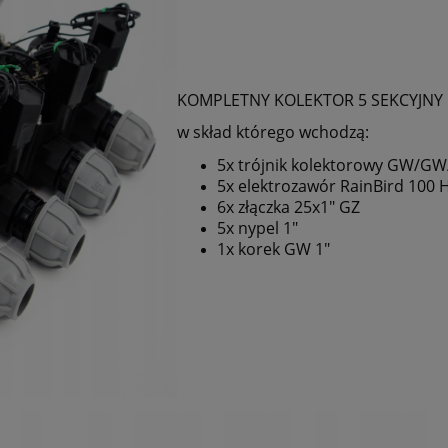
KOMPLETNY KOLEKTOR 5 SEKCYJNY 
w skład którego wchodzą:
5x trójnik kolektorowy GW/GW
5x elektrozawór RainBird 100 
6x złączka 25x1" GZ
5x nypel 1"
1x korek GW 1"