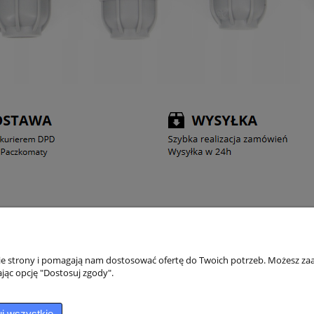
INFORMACJE
DO
nie strony i pomagają nam dostosować ofertę do Twoich potrzeb. Możesz zaa
jąc opcję "Dostosuj zgody".
Reklamacja i Zwroty
Kon
Forma Płatności
Blo
Spo
j wszystkie