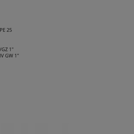
PE 25
/GZ 1"
HV GW 1"