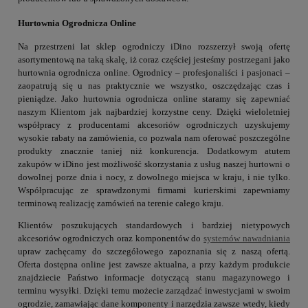
Hurtownia Ogrodnicza Online
Na przestrzeni lat sklep ogrodniczy iDino rozszerzył swoją ofertę
asortymentową na taką skalę, iż coraz częściej jesteśmy postrzegani jako
hurtownia ogrodnicza online. Ogrodnicy – profesjonaliści i pasjonaci –
zaopatrują się u nas praktycznie we wszystko, oszczędzając czas i
pieniądze. Jako hurtownia ogrodnicza online staramy się zapewniać
naszym Klientom jak najbardziej korzystne ceny. Dzięki wieloletniej
współpracy z producentami akcesoriów ogrodniczych uzyskujemy
wysokie rabaty na zamówienia, co pozwala nam oferować poszczególne
produkty znacznie taniej niż konkurencja. Dodatkowym atutem
zakupów w iDino jest możliwość skorzystania z usług naszej hurtowni o
dowolnej porze dnia i nocy, z dowolnego miejsca w kraju, i nie tylko.
Współpracując ze sprawdzonymi firmami kurierskimi zapewniamy
terminową realizację zamówień na terenie całego kraju.
Klientów poszukujących standardowych i bardziej nietypowych
akcesoriów ogrodniczych oraz komponentów do
systemów nawadniania
upraw zachęcamy do szczegółowego zapoznania się z naszą ofertą.
Oferta dostępna online jest zawsze aktualna, a przy każdym produkcie
znajdziecie Państwo informacje dotyczącą stanu magazynowego i
terminu wysyłki. Dzięki temu możecie zarządzać inwestycjami w swoim
ogrodzie, zamawiając dane komponenty i narzędzia zawsze wtedy, kiedy