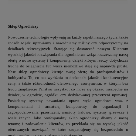
Sklep Ogrodniczy
Nowoczesne technologie wpływają na każdy aspekt naszego życia, także
sposób w jaki uprawiamy i nawadniamy rośliny czy odpoczywamy na
działkach rekreacyjnych. Starając się dostarczać naszym Klientom
wysokiej jakości rozwiązania dla ogrodnictwa wciąż rozszerzamy naszą
ofertę o nowe systemy i komponenty, dzięki którym rzeczy dotychczas
trudne do osiągnięcia lub wręcz niemożliwe stają się naprawdę proste.
Nasz sklep ogrodniczy kieruje swoją ofertę do profesjonalistów i
hobbystów. To, co nas wyróżnia to doskonała jakość i konkurencyjne
ceny, a także różnorodność oferowanego asortymentu, w którym bez
trudu znajdziecie Państwo wszystko, co może się okazać niezbędne na
działce, w ogrodzie, ogródku czy dedykowanej przestrzeni uprawnej.
Posiadamy systemy nawaniania upraw, węże ogrodowe wraz z
komponentami i armaturą, komponenty do organizacji i
zagospodarowania przestrzeni, namioty halowe, systemy grzewcze i
wiele innych. Jako profesjonalny sklep ogrodniczy dbamy o naszą
renomę i zadowolenie klientów, co przekłada się na wysoką jakość
oferowanych rozwiązań, w które zaopatrujemy się bezpośrednio u
producentów lub u sprawdzonych dostawców.