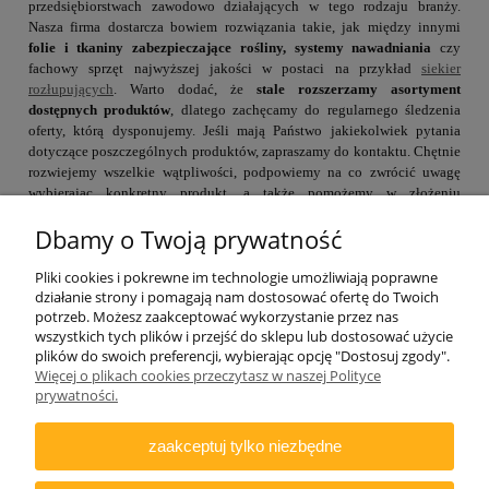
przedsiębiorstwach zawodowo działających w tego rodzaju branży.
Nasza firma dostarcza bowiem rozwiązania takie, jak między innymi
folie i tkaniny zabezpieczające rośliny, systemy nawadniania
czy
fachowy sprzęt najwyższej jakości w postaci na przykład
siekier
rozłupujących
. Warto dodać, że
stale rozszerzamy asortyment
dostępnych produktów
, dlatego zachęcamy do regularnego śledzenia
oferty, którą dysponujemy. Jeśli mają Państwo jakiekolwiek pytania
dotyczące poszczególnych produktów, zapraszamy do kontaktu. Chętnie
rozwiejemy wszelkie wątpliwości, podpowiemy na co zwrócić uwagę
wybierając konkretny produkt, a także pomożemy w złożeniu
zamówienia.
Dbamy o Twoją prywatność
Pliki cookies i pokrewne im technologie umożliwiają poprawne
działanie strony i pomagają nam dostosować ofertę do Twoich
potrzeb. Możesz zaakceptować wykorzystanie przez nas
wszystkich tych plików i przejść do sklepu lub dostosować użycie
plików do swoich preferencji, wybierając opcję "Dostosuj zgody".
Więcej o plikach cookies przeczytasz w naszej Polityce
ZAMAWIANIE
prywatności.
INFORMACJE
zaakceptuj tylko niezbędne
DODATKOWE