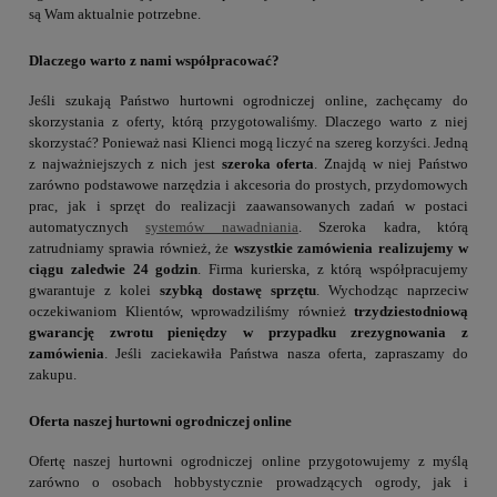
są Wam aktualnie potrzebne.
Dlaczego warto z nami współpracować?
Jeśli szukają Państwo hurtowni ogrodniczej online, zachęcamy do
skorzystania z oferty, którą przygotowaliśmy. Dlaczego warto z niej
skorzystać? Ponieważ nasi Klienci mogą liczyć na szereg korzyści. Jedną
z najważniejszych z nich jest
szeroka oferta
. Znajdą w niej Państwo
zarówno podstawowe narzędzia i akcesoria do prostych, przydomowych
prac, jak i sprzęt do realizacji zaawansowanych zadań w postaci
automatycznych
systemów nawadniania
. Szeroka kadra, którą
zatrudniamy sprawia również, że
wszystkie zamówienia realizujemy w
ciągu zaledwie 24 godzin
. Firma kurierska, z którą współpracujemy
gwarantuje z kolei
szybką dostawę sprzętu
. Wychodząc naprzeciw
oczekiwaniom Klientów, wprowadziliśmy również
trzydziestodniową
gwarancję zwrotu pieniędzy w przypadku zrezygnowania z
zamówienia
. Jeśli zaciekawiła Państwa nasza oferta, zapraszamy do
zakupu.
Oferta naszej hurtowni ogrodniczej online
Ofertę naszej hurtowni ogrodniczej online przygotowujemy z myślą
zarówno o osobach hobbystycznie prowadzących ogrody, jak i