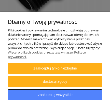
Dbamy o Twoją prywatność
Pliki cookies i pokrewne im technologie umożliwiają poprawne
działanie strony i pomagają nam dostosować ofertę do Twoich
potrzeb. Możesz zaakceptować wykorzystanie przez nas
wszystkich tych plików i przejść do sklepu lub dostosować użycie
plików do swoich preferencji, wybierając opcję "Dostosuj zgody".
Więcej o plikach cookies przeczytasz w naszej Polityce
ZAMAWIANIE
prywatności.
INFORMACJE
zaakceptuj tylko niezbędne
DODATKOWE
dostosuj zgody
Copyright © 2021 iDino.pl. Wszelkie prawa zastrzeżone.
zaakceptuj wszystkie