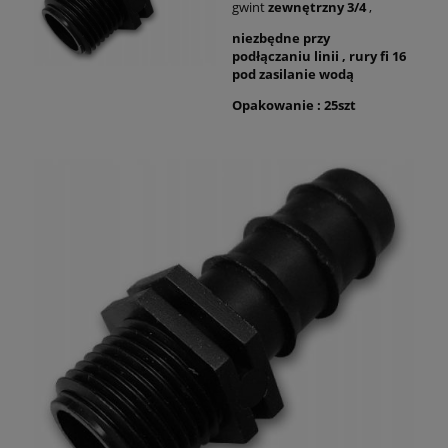
gwint
zewnętrzny 3/4
,
niezbędne przy
podłączaniu linii , rury fi 16
pod zasilanie wodą
Opakowanie : 25szt