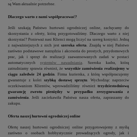
są Wam aktualnie potrzebne.
Dlaczego warto z nami współpracować?
Jeśli szukają Państwo hurtowni ogrodniczej online, zachęcamy do
skorzystania z oferty, którą przygotowaliśmy. Dlaczego warto z niej
skorzystać? Ponieważ nasi Klienci mogą liczyć na szereg korzyści. Jedną
z najważniejszych z nich jest
szeroka oferta
. Znajdą w niej Państwo
zarówno podstawowe narzędzia i akcesoria do prostych, przydomowych
prac, jak i sprzęt do realizacji zaawansowanych zadań w postaci
automatycznych
systemów nawadniania
. Szeroka kadra, którą
zatrudniamy sprawia również, że
wszystkie zamówienia realizujemy w
ciągu zaledwie 24 godzin
. Firma kurierska, z którą współpracujemy
gwarantuje z kolei
szybką dostawę sprzętu
. Wychodząc naprzeciw
oczekiwaniom Klientów, wprowadziliśmy również
trzydziestodniową
gwarancję zwrotu pieniędzy w przypadku zrezygnowania z
zamówienia
. Jeśli zaciekawiła Państwa nasza oferta, zapraszamy do
zakupu.
Oferta naszej hurtowni ogrodniczej online
Ofertę naszej hurtowni ogrodniczej online przygotowujemy z myślą
zarówno o osobach hobbystycznie prowadzących ogrody, jak i