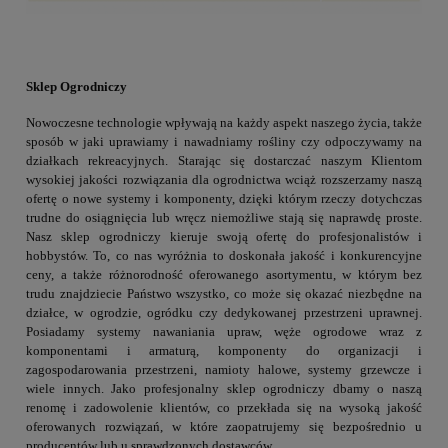
Sklep Ogrodniczy
Nowoczesne technologie wpływają na każdy aspekt naszego życia, także
sposób w jaki uprawiamy i nawadniamy rośliny czy odpoczywamy na
działkach rekreacyjnych. Starając się dostarczać naszym Klientom
wysokiej jakości rozwiązania dla ogrodnictwa wciąż rozszerzamy naszą
ofertę o nowe systemy i komponenty, dzięki którym rzeczy dotychczas
trudne do osiągnięcia lub wręcz niemożliwe stają się naprawdę proste.
Nasz sklep ogrodniczy kieruje swoją ofertę do profesjonalistów i
hobbystów. To, co nas wyróżnia to doskonała jakość i konkurencyjne
ceny, a także różnorodność oferowanego asortymentu, w którym bez
trudu znajdziecie Państwo wszystko, co może się okazać niezbędne na
działce, w ogrodzie, ogródku czy dedykowanej przestrzeni uprawnej.
Posiadamy systemy nawaniania upraw, węże ogrodowe wraz z
komponentami i armaturą, komponenty do organizacji i
zagospodarowania przestrzeni, namioty halowe, systemy grzewcze i
wiele innych. Jako profesjonalny sklep ogrodniczy dbamy o naszą
renomę i zadowolenie klientów, co przekłada się na wysoką jakość
oferowanych rozwiązań, w które zaopatrujemy się bezpośrednio u
producentów lub u sprawdzonych dostawców.