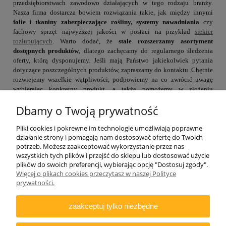
przedsiębiorstwach zawodowo działających w tego rodzaju branży.
Nasza firma dostarcza bowiem rozwiązania takie, jak między innymi
folie i tkaniny zabezpieczające rośliny, systemy nawadniania
czy
fachowy sprzęt najwyższej jakości w postaci na przykład
siekier
rozłupujących
. Warto dodać, że
stale rozszerzamy asortyment
dostępnych produktów
, dlatego zachęcamy do regularnego śledzenia
oferty, którą dysponujemy. Jeśli mają Państwo jakiekolwiek pytania
dotyczące poszczególnych produktów, zapraszamy do kontaktu. Chętnie
rozwiejemy wszelkie wątpliwości, podpowiemy na co zwrócić uwagę
wybierając konkretny produkt, a także pomożemy w złożeniu
zamówienia.
Dbamy o Twoją prywatność
Pliki cookies i pokrewne im technologie umożliwiają poprawne
działanie strony i pomagają nam dostosować ofertę do Twoich
potrzeb. Możesz zaakceptować wykorzystanie przez nas
wszystkich tych plików i przejść do sklepu lub dostosować użycie
plików do swoich preferencji, wybierając opcję "Dostosuj zgody".
Więcej o plikach cookies przeczytasz w naszej Polityce
ZAMAWIANIE
prywatności.
INFORMACJE
zaakceptuj tylko niezbędne
DODATKOWE