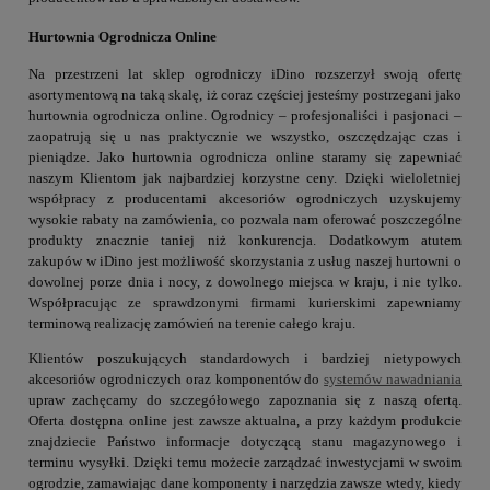
Hurtownia Ogrodnicza Online
Na przestrzeni lat sklep ogrodniczy iDino rozszerzył swoją ofertę
asortymentową na taką skalę, iż coraz częściej jesteśmy postrzegani jako
hurtownia ogrodnicza online. Ogrodnicy – profesjonaliści i pasjonaci –
zaopatrują się u nas praktycznie we wszystko, oszczędzając czas i
pieniądze. Jako hurtownia ogrodnicza online staramy się zapewniać
naszym Klientom jak najbardziej korzystne ceny. Dzięki wieloletniej
współpracy z producentami akcesoriów ogrodniczych uzyskujemy
wysokie rabaty na zamówienia, co pozwala nam oferować poszczególne
produkty znacznie taniej niż konkurencja. Dodatkowym atutem
zakupów w iDino jest możliwość skorzystania z usług naszej hurtowni o
dowolnej porze dnia i nocy, z dowolnego miejsca w kraju, i nie tylko.
Współpracując ze sprawdzonymi firmami kurierskimi zapewniamy
terminową realizację zamówień na terenie całego kraju.
Klientów poszukujących standardowych i bardziej nietypowych
akcesoriów ogrodniczych oraz komponentów do
systemów nawadniania
upraw zachęcamy do szczegółowego zapoznania się z naszą ofertą.
Oferta dostępna online jest zawsze aktualna, a przy każdym produkcie
znajdziecie Państwo informacje dotyczącą stanu magazynowego i
terminu wysyłki. Dzięki temu możecie zarządzać inwestycjami w swoim
ogrodzie, zamawiając dane komponenty i narzędzia zawsze wtedy, kiedy