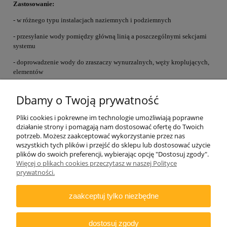
Zastosowanie:
- w różnego typu instalacjach naziemnych i podziemnych
- przesyłanie wody pomiędzy główną linią a poszczególnymi sekcjami
systemu
- doprowadzenie wody do zraszaczy wynurzalnych, węży kroplujących,
elementów
systemu mikronawadniania
Dbamy o Twoją prywatność
Pliki cookies i pokrewne im technologie umożliwiają poprawne
działanie strony i pomagają nam dostosować ofertę do Twoich
potrzeb. Możesz zaakceptować wykorzystanie przez nas
wszystkich tych plików i przejść do sklepu lub dostosować użycie
plików do swoich preferencji, wybierając opcję "Dostosuj zgody".
ZAMAWIANIE
Więcej o plikach cookies przeczytasz w naszej Polityce
prywatności.
INFORMACJE
zaakceptuj tylko niezbędne
DODATKOWE
dostosuj zgody