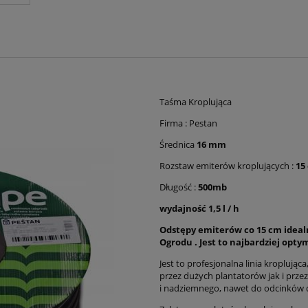
Taśma Kroplująca
Firma : Pestan
Średnica
16 mm
Rozstaw emiterów kroplujących :
15
Długość :
500mb
wydajność 1,5 l / h
Odstępy emiterów co 15 cm ideal
Ogrodu . Jest to najbardziej opt
Jest to profesjonalna linia kroplując
przez dużych plantatorów jak i prz
i nadziemnego, nawet do odcinków d