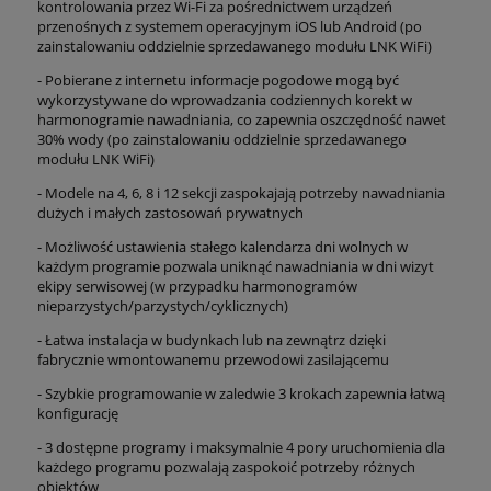
kontrolowania przez Wi-Fi za pośrednictwem urządzeń
przenośnych z systemem operacyjnym iOS lub Android (po
zainstalowaniu oddzielnie sprzedawanego modułu LNK WiFi)
- Pobierane z internetu informacje pogodowe mogą być
wykorzystywane do wprowadzania codziennych korekt w
harmonogramie nawadniania, co zapewnia oszczędność nawet
30% wody (po zainstalowaniu oddzielnie sprzedawanego
modułu LNK WiFi)
- Modele na 4, 6, 8 i 12 sekcji zaspokajają potrzeby nawadniania
dużych i małych zastosowań prywatnych
- Możliwość ustawienia stałego kalendarza dni wolnych w
każdym programie pozwala uniknąć nawadniania w dni wizyt
ekipy serwisowej (w przypadku harmonogramów
nieparzystych/parzystych/cyklicznych)
- Łatwa instalacja w budynkach lub na zewnątrz dzięki
fabrycznie wmontowanemu przewodowi zasilającemu
- Szybkie programowanie w zaledwie 3 krokach zapewnia łatwą
konfigurację
- 3 dostępne programy i maksymalnie 4 pory uruchomienia dla
każdego programu pozwalają zaspokoić potrzeby różnych
obiektów