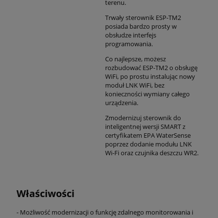
terenu.
Trwały sterownik ESP-TM2
posiada bardzo prosty w
obsłudze interfejs
programowania.
Co najlepsze, możesz
rozbudować ESP-TM2 o obsługę
WiFi, po prostu instalując nowy
moduł LNK WiFi, bez
konieczności wymiany całego
urządzenia.
Zmodernizuj sterownik do
inteligentnej wersji SMART z
certyfikatem EPA WaterSense
poprzez dodanie modułu LNK
Wi-Fi oraz czujnika deszczu WR2.
Właściwości
- Możliwość modernizacji o funkcję zdalnego monitorowania i