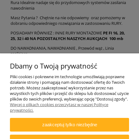
Rura Idealnie nadaje się do przydomowych systemów zasilania
nawodnienia
Masz Pytania ? Chętnie na nie odpowiemy oraz pomożemy w
dobraniu odpowiedniego rozwiązania w zastosowaniu RURY.
POSIADAMY RÓWNIEŻ : INNE RURY MONTAŻOWE
PE FI 16, 20,
25, 32 i 40 NA POZOSTAŁYCH NASZYCH AUKCJACH 100 mb
DO NAWADNIANIA, NAWADNIANIE , Przewód wąż , Linia
zasilająca
Dbamy o Twoją prywatność
Pliki cookies i pokrewne im technologie umożliwiają poprawne
działanie strony i pomagają nam dostosować ofertę do Twoich
potrzeb. Możesz zaakceptować wykorzystanie przez nas
wszystkich tych plików i przejść do sklepu lub dostosować użycie
plików do swoich preferencji, wybierając opcję "Dostosuj zgody".
ZAMAWIANIE
Więcej o plikach cookies przeczytasz w naszej Polityce
prywatności.
INFORMACJE
zaakceptuj tylko niezbędne
DODATKOWE