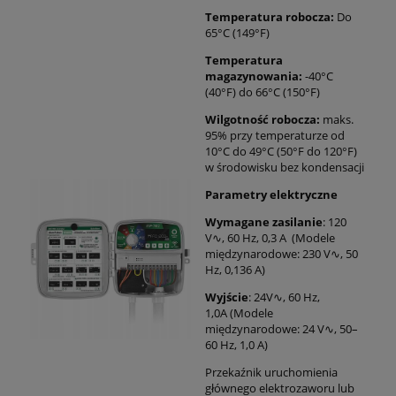
Temperatura robocza:
Do
65°C (149°F)
Temperatura
magazynowania:
-40°C
(40°F) do 66°C (150°F)
Wilgotność robocza:
maks.
95% przy temperaturze od
10°C do 49°C (50°F do 120°F)
w środowisku bez kondensacji
Parametry elektryczne
Wymagane zasilanie
: 120
V∿, 60 Hz, 0,3 A (Modele
międzynarodowe: 230 V∿, 50
Hz, 0,136 A)
Wyjście
: 24V∿, 60 Hz,
1,0A (Modele
międzynarodowe: 24 V∿, 50–
60 Hz, 1,0 A)
Przekaźnik uruchomienia
głównego elektrozaworu lub