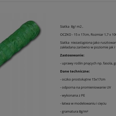
Siatka 8g/ m2 ,
OCZKO - 15 x 17cm, Rozmiar 1,7 x 1
Siatka niezastąpiona jako rusztowan
zakładana zarówno w poziomie jak i 
Zastosowanie:
- uprawy roślin pnących np. fasola, g
Dane techniczne:
- oczko prostokątne 15x17cm
- odporna na promieniowanie UV
- wykonana z PE
- łatwa w modelowaniu i cięciu
- gramatura 8g/m²