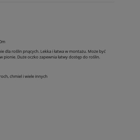
00m
ie dla roślin pnących. Lekka i łatwa w montażu. Może być
w pionie. Duże oczko zapewnia łatwy dostęp do roślin.
roch, chmiel i wiele innych