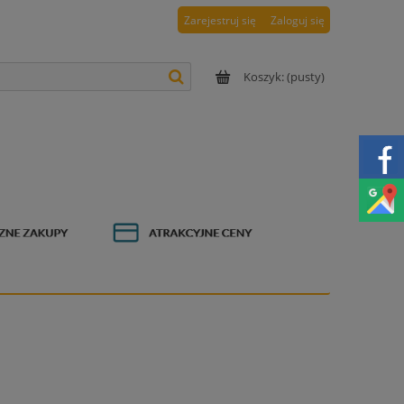
Zarejestruj się
Zaloguj się
Koszyk:
(pusty)