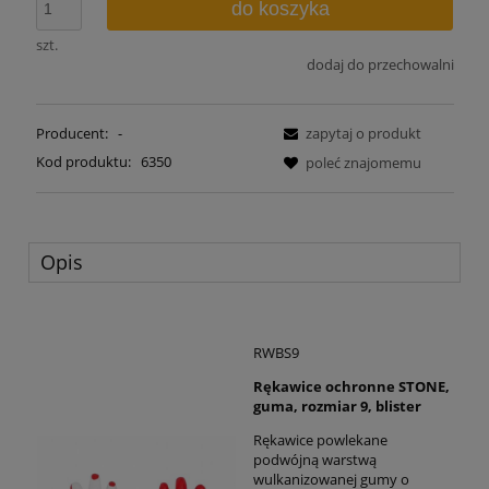
do koszyka
szt.
dodaj do przechowalni
Producent:
-
zapytaj o produkt
Kod produktu:
6350
poleć znajomemu
Opis
RWBS9
Rękawice ochronne STONE,
guma, rozmiar 9, blister
Rękawice powlekane
podwójną warstwą
wulkanizowanej gumy o