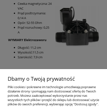
Cewka magnetyczna: 24
VAC
Prąd podtrzymania:
0,14 A
Opór: 52-55 Ohm
Prąd rozruchowy: 0,25
A
WYMIARY Elektrozaworu
Długość: 11,2 cm
Wysokość:11,5 cm
Szerokość: 7,9 cm
Dbamy o Twoją prywatność
Pliki cookies i pokrewne im technologie umożliwiają poprawne
działanie strony i pomagają nam dostosować ofertę do Twoich
potrzeb. Możesz zaakceptować wykorzystanie przez nas
wszystkich tych plików i przejść do sklepu lub dostosować użycie
plików do swoich preferencji, wybierając opcję "Dostosuj zgody".