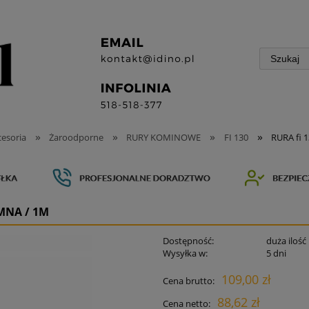
»
»
»
»
esoria
Żaroodporne
RURY KOMINOWE
FI 130
RURA fi
MNA / 1M
Dostępność:
duża ilość
Wysyłka w:
5 dni
109,00 zł
Cena brutto:
88,62 zł
Cena netto: