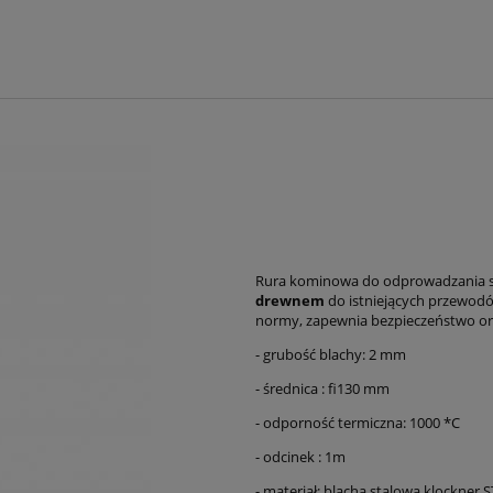
Rura kominowa do odprowadzania s
drewnem
do istniejących przewodó
normy, zapewnia bezpieczeństwo or
- grubość blachy: 2 mm
- średnica : fi130 mm
- odporność termiczna: 1000 *C
- odcinek : 1m
- materiał: blacha stalowa klockner 