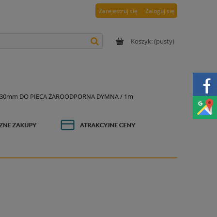
Zarejestruj się
Zaloguj się
Koszyk:
(pusty)
 130mm DO PIECA ŻAROODPORNA DYMNA / 1m