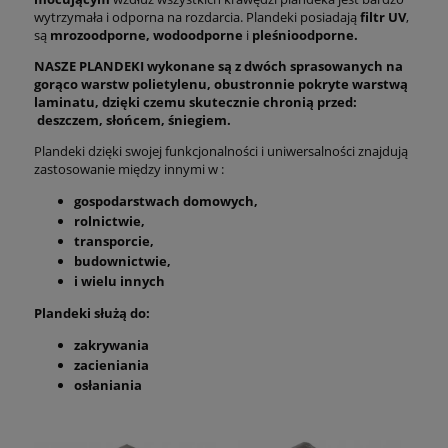
wytrzymała i odporna na rozdarcia. Plandeki posiadają
filtr UV
,
są
mrozoodporne, wodoodporne
i
pleśnioodporne.
NASZE PLANDEKI wykonane są z dwóch sprasowanych na
gorąco warstw polietylenu, obustronnie pokryte warstwą
laminatu, dzięki czemu skutecznie chronią przed:
deszczem, słońcem, śniegiem.
Plandeki dzięki swojej funkcjonalności i uniwersalności znajdują
zastosowanie między innymi w :
gospodarstwach domowych,
rolnictwie,
transporcie,
budownictwie,
i wielu innych
Plandeki służą do:
zakrywania
zacieniania
osłaniania