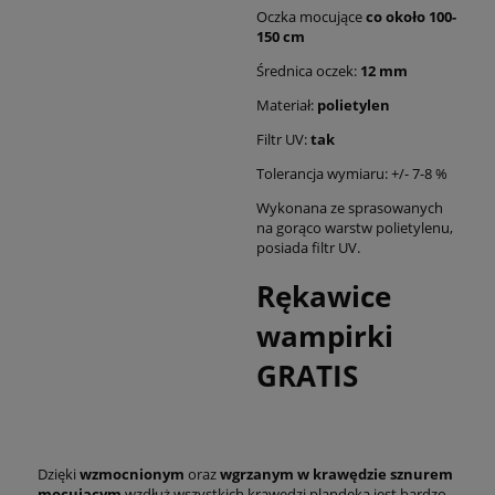
Oczka mocujące
co około 100-
150 cm
Średnica oczek:
12 mm
Materiał:
polietylen
Filtr UV:
tak
Tolerancja wymiaru: +/- 7-8 %
Wykonana ze sprasowanych
na gorąco warstw polietylenu,
posiada filtr UV.
Rękawice
wampirki
GRATIS
Dzięki
wzmocnionym
oraz
wgrzanym w krawędzie sznurem
mocującym
wzdłuż wszystkich krawędzi plandeka jest bardzo