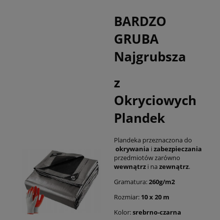
BARDZO
GRUBA
Najgrubsza
z
Okryciowych
Plandek
Plandeka przeznaczona do
okrywania
i
zabezpieczania
przedmiotów zarówno
wewnątrz
i na
zewnątrz
.
Gramatura:
260g/m2
Rozmiar:
10 x 20 m
Kolor:
srebrno-czarna