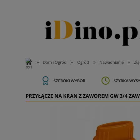
»
»
»
»
Dom i Ogród
Ogród
Nawadnianie
Złą
PRZYŁĄCZE NA KRAN Z ZAWOREM GW 3/4 ZA