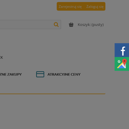
Zarejestruj się
Zaloguj się
Koszyk:
(pusty)
CK