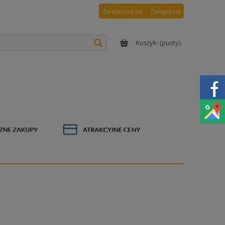
Zarejestruj się
Zaloguj się
Koszyk:
(pusty)