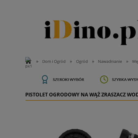
»
»
»
»
Dom i Ogród
Ogród
Nawadnianie
Wę
PISTOLET OGRODOWY NA WĄŻ ZRASZACZ WOD