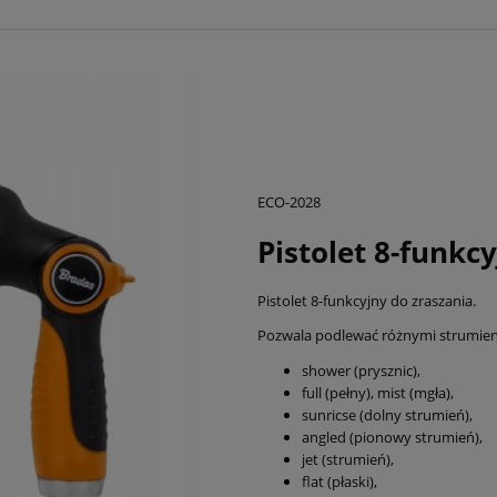
ECO-2028
Pistolet 8-funkc
Pistolet 8-funkcyjny do zraszania.
Pozwala podlewać różnymi strumieni
shower (prysznic),
full (pełny), mist (mgła),
sunricse (dolny strumień),
angled (pionowy strumień),
jet (strumień),
flat (płaski),