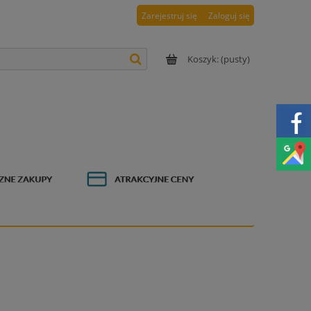
Zarejestruj się
Zaloguj się
Koszyk:
(pusty)