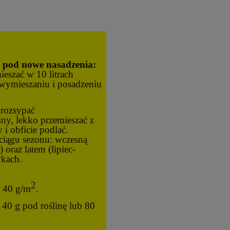
 pod nowe nasadzenia:
eszać w 10 litrach
wymieszaniu i posadzeniu
rozsypać
ny, lekko przemieszać z
 i obficie podlać.
ciągu sezonu: wczesną
 oraz latem (lipiec-
wkach.
2
b 40 g/m
.
40 g pod roślinę lub 80