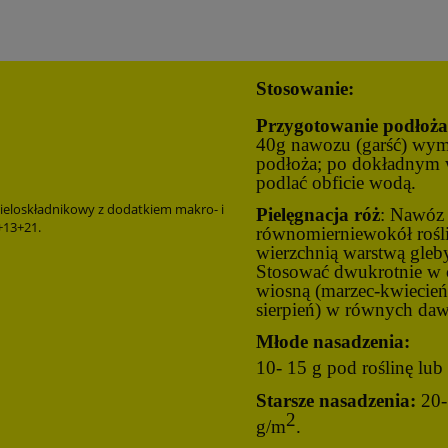
Stosowanie:
Przygotowanie podłoża
40g nawozu (garść) wymi
podłoża; po dokładnym 
podlać obficie wodą.
eloskładnikowy z dodatkiem makro- i
Pielęgnacja róż
: Nawóz 
+13+21.
równomierniewokół rośli
wierzchnią warstwą gleby
Stosować dwukrotnie w 
wiosną (marzec-kwiecień)
sierpień) w równych da
Młode nasadzenia:
10- 15 g pod roślinę lu
Starsze nasadzenia:
20- 
2
g/m
.