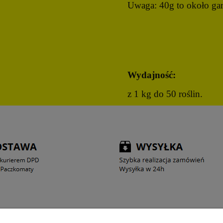
Uwaga: 40g to około ga
Wydajność:
z 1 kg do 50 roślin.