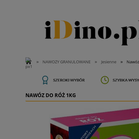
»
»
»
NAWOZY GRANULOWANE
Jesienne
Nawóz 
NAWÓZ DO RÓŻ 1KG