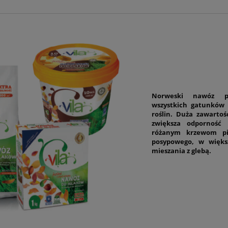
Norweski nawóz pr
wszystkich gatunków 
roślin. Duża zawarto
zwiększa odporność
różanym krzewom pi
posypowego, w więks
mieszania z glebą.