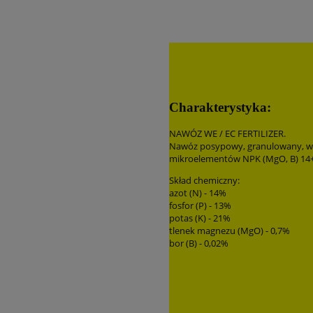
Charakterystyka:
NAWÓZ WE / EC FERTILIZER.
Nawóz posypowy, granulowany, wi
mikroelementów NPK (MgO, B) 14
Skład chemiczny:
azot (N) - 14%
fosfor (P) - 13%
potas (K) - 21%
tlenek magnezu (MgO) - 0,7%
bor (B) - 0,02%