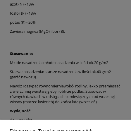
azot (N) - 13%
fosfor (P) - 13%
potas (K) - 20%
Zawiera magnez (MgO) i bor (B).
Stosowanie:
Młode nasadzenia: młode nasadzenia w ilości ok.20 g/m2
Starsze nasadzenia: starsze nasadzenia w ilości ok.40 g/m2
(garść nawozu).
Nawóz rozsypać równomierniewokół rośliny, lekko przemieszać
z wierzchnią warstwą gleby i obficie podlać. Stosować w
równych dawkach w odstępach comiesięcznych od wczesnej
wiosny (marzec-kwiecień) do końca lata (wrzesień).
Wydajność:
do 50m2 1kg