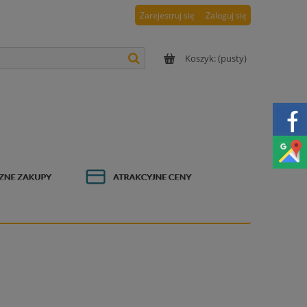
Zarejestruj się
Zaloguj się
Koszyk:
(pusty)