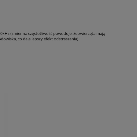
:
50kHz (zmienna częstotliwość powoduje, że zwierzęta mają
owiska, co daje lepszy efekt odstraszania)