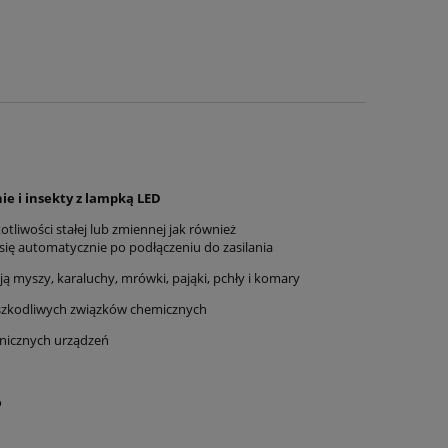
ie i insekty z lampką LED
otliwości stałej lub zmiennej jak również
się automatycznie po podłączeniu do zasilania
ają myszy, karaluchy, mrówki, pająki, pchły i komary
e szkodliwych związków chemicznych
ronicznych urządzeń
o