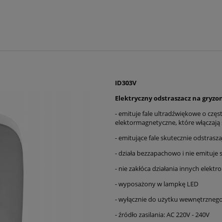
ID303V
Elektryczny odstraszacz na gryzon
- emituje fale ultradźwiękowe o częst
elektormagnetyczne, które włączają 
- emitujące fale skutecznie odstrasz
- działa bezzapachowo i nie emituj
- nie zakłóca działania innych elekt
- wyposażony w lampkę LED
- wyłącznie do użytku wewnętrzneg
- źródło zasilania: AC 220V - 240V