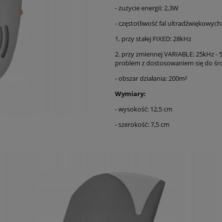
- zużycie energii: 2,3W
- częstotliwość fal ultradźwiękowych
1. przy stałej FIXED: 28kHz
2. przy zmiennej VARIABLE: 25kHz - 
problem z dostosowaniem się do środ
- obszar działania: 200m²
Wymiary:
- wysokość: 12,5 cm
- szerokość: 7,5 cm