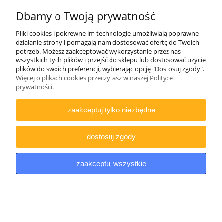
Dbamy o Twoją prywatność
INFORMACJE
Pliki cookies i pokrewne im technologie umożliwiają poprawne
działanie strony i pomagają nam dostosować ofertę do Twoich
DODATKOWE
potrzeb. Możesz zaakceptować wykorzystanie przez nas
wszystkich tych plików i przejść do sklepu lub dostosować użycie
plików do swoich preferencji, wybierając opcję "Dostosuj zgody".
Więcej o plikach cookies przeczytasz w naszej Polityce
Copyright © 2021 iDino.pl. Wszelkie prawa zastrzeżone.
prywatności.
zaakceptuj tylko niezbędne
pokaż pełną wersję strony
Sklep internetowy Shoper.pl
dostosuj zgody
zaakceptuj wszystkie