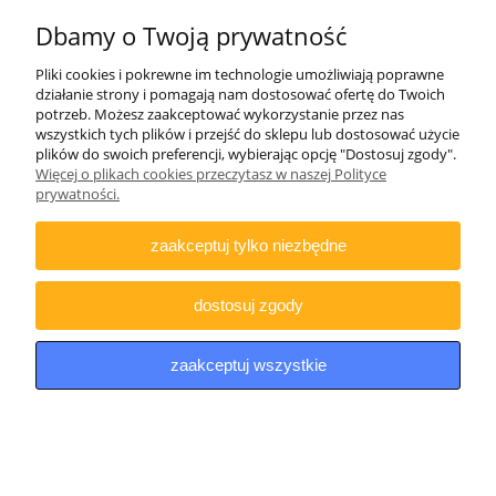
Dbamy o Twoją prywatność
INFORMACJE
Pliki cookies i pokrewne im technologie umożliwiają poprawne
działanie strony i pomagają nam dostosować ofertę do Twoich
DODATKOWE
potrzeb. Możesz zaakceptować wykorzystanie przez nas
wszystkich tych plików i przejść do sklepu lub dostosować użycie
plików do swoich preferencji, wybierając opcję "Dostosuj zgody".
Więcej o plikach cookies przeczytasz w naszej Polityce
Copyright © 2021 iDino.pl. Wszelkie prawa zastrzeżone.
prywatności.
zaakceptuj tylko niezbędne
pokaż pełną wersję strony
Sklep internetowy Shoper.pl
dostosuj zgody
zaakceptuj wszystkie