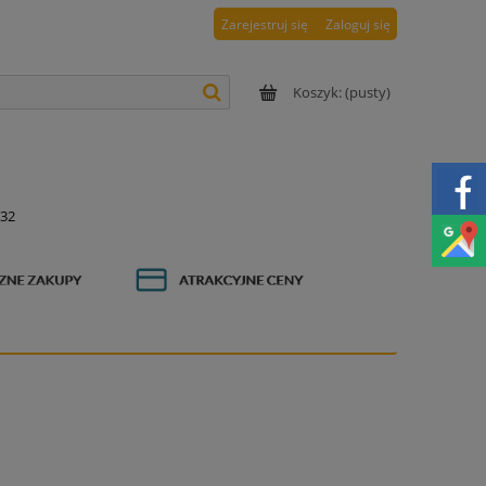
Zarejestruj się
Zaloguj się
Koszyk:
(pusty)
x32