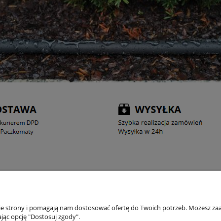
INFORMACJE
DO
nie strony i pomagają nam dostosować ofertę do Twoich potrzeb. Możesz zaa
jąc opcję "Dostosuj zgody".