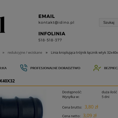
»
»
redukcyjne / wciskane
Linia kroplująca trójnik łącznik wtyk 32x40
2X40X32
Dostępność:
duża ilość
Wysyłka w:
5 dni
3,80 zł
Cena brutto:
3,09 zł
Cena netto: