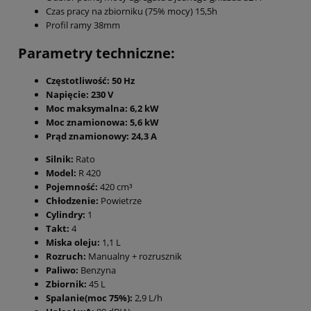
Czas pracy na zbiorniku (75% mocy) 15,5h
Profil ramy 38mm
Parametry techniczne:
Częstotliwość: 50 Hz
Napięcie: 230 V
Moc maksymalna: 6,2 kW
Moc znamionowa: 5,6 kW
Prąd znamionowy: 24,3 A
Silnik:
Rato
Model:
R 420
Pojemność:
420 cm³
Chłodzenie:
Powietrze
Cylindry:
1
Takt:
4
Miska oleju:
1,1 L
Rozruch:
Manualny + rozrusznik
Paliwo:
Benzyna
Zbiornik:
45 L
Spalanie(moc 75%):
2,9 L/h