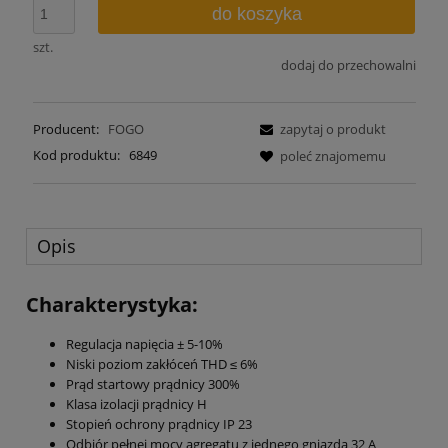
do koszyka
szt.
dodaj do przechowalni
Producent:
FOGO
zapytaj o produkt
Kod produktu:
6849
poleć znajomemu
Opis
Charakterystyka:
Regulacja napięcia ± 5-10%
Niski poziom zakłóceń THD ≤ 6%
Prąd startowy prądnicy 300%
Klasa izolacji prądnicy H
Stopień ochrony prądnicy IP 23
Odbiór pełnej mocy agregatu z jednego gniazda 32 A