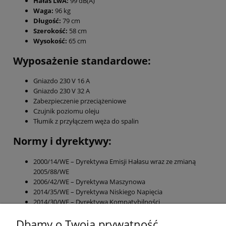
Hałas LwA:
99 dB(A)
Waga:
96 kg
Długość:
79 cm
Szerokość:
58 cm
Wysokość:
65 cm
Wyposażenie standardowe:
Gniazdo 230 V 16 A
Gniazdo 230 V 32 A
Zabezpieczenie przeciążeniowe
Czujnik poziomu oleju
Tłumik z przyłączem węża do spalin
Normy i dyrektywy:
2000/14/WE – Dyrektywa Emisji Hałasu wraz ze zmianą
2005/88/WE
2006/42/WE – Dyrektywa Maszynowa
2014/35/WE – Dyrektywa Niskiego Napięcia
2014/30/WE – Dyrektywa Kompatybilności
Elektromagnetycznej
Dbamy o Twoją prywatność