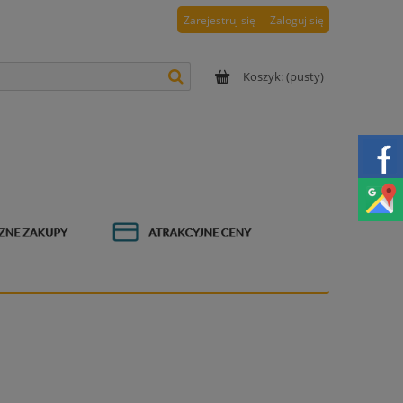
Zarejestruj się
Zaloguj się
Koszyk:
(pusty)