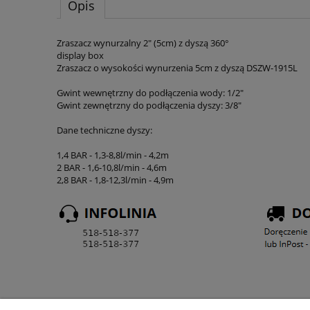
Opis
Zraszacz wynurzalny 2" (5cm) z dyszą 360°
display box
Zraszacz o wysokości wynurzenia 5cm z dyszą DSZW-1915L
Gwint wewnętrzny do podłączenia wody: 1/2"
Gwint zewnętrzny do podłączenia dyszy: 3/8"
Dane techniczne dyszy:
1,4 BAR - 1,3-8,8l/min - 4,2m
2 BAR - 1,6-10,8l/min - 4,6m
2,8 BAR - 1,8-12,3l/min - 4,9m