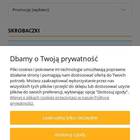
Promocja: (wybierz)
SKROBACZKI
Nie znaleziono produktów spełniających podane kryteria.
Dbamy o Twoją prywatność
Pliki cookies i pokrewne im technologie umożliwiają poprawne
działanie strony i pomagają nam dostosować ofertę do Twoich
potrzeb. Możesz zaakceptować wykorzystanie przez nas
wszystkich tych plików i przejść do sklepu lub dostosować użycie
plików do swoich preferencji, wybierając opcję "Dostosuj zgody".
Więcej o plikach cookies przeczytasz w naszej Polityce
ZAMAWIANIE
prywatności.
INFORMACJE
zaakceptuj tylko niezbędne
DODATKOWE
dostosuj zgody