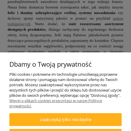
przedsiębiorstwach zawodowo działających w tego rodzaju branży.
Nasza firma dostarcza bowiem rozwiązania takie, jak między innymi
folie i tkaniny zabezpieczające rośliny, systemy nawadniania
czy
fachowy sprzęt najwyższej jakości w postaci na przykład
siekier
rozłupujących
. Warto dodać, że
stale rozszerzamy asortyment
dostępnych produktów
, dlatego zachęcamy do regularnego śledzenia
oferty, którą dysponujemy. Jeśli mają Państwo jakiekolwiek pytania
dotyczące poszczególnych produktów, zapraszamy do kontaktu. Chętnie
rozwiejemy wszelkie wątpliwości, podpowiemy na co zwrócić uwagę
wybierając konkretny produkt, a także pomożemy w złożeniu
zamówienia.
Dbamy o Twoją prywatność
Pliki cookies i pokrewne im technologie umożliwiają poprawne
działanie strony i pomagają nam dostosować ofertę do Twoich
potrzeb. Możesz zaakceptować wykorzystanie przez nas
wszystkich tych plików i przejść do sklepu lub dostosować użycie
plików do swoich preferencji, wybierając opcję "Dostosuj zgody".
Więcej o plikach cookies przeczytasz w naszej Polityce
ZAMAWIANIE
prywatności.
INFORMACJE
zaakceptuj tylko niezbędne
DODATKOWE