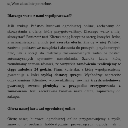
są Wam aktualnie potrzebne.
Dlaczego warto z nami współpracować?
Jeśli szukają Państwo hurtowni ogrodniczej online, zachęcamy do
skorzystania z oferty, którą przygotowaliśmy. Dlaczego warto z niej
skorzystać? Ponieważ nasi Klienci mogą liczyć na szereg korzyści. Jedną
z najważniejszych z nich jest
szeroka oferta
. Znajdą w niej Państwo
zarówno podstawowe narzędzia i akcesoria do prostych, przydomowych
prac, jak i sprzęt do realizacji zaawansowanych zadań w postaci
automatycznych
systemów nawadniania
. Szeroka kadra, którą
zatrudniamy sprawia również, że
wszystkie zamówienia realizujemy w
ciągu zaledwie 24 godzin
. Firma kurierska, z którą współpracujemy
gwarantuje z kolei
szybką dostawę sprzętu
. Wychodząc naprzeciw
oczekiwaniom Klientów, wprowadziliśmy również
trzydziestodniową
gwarancję zwrotu pieniędzy w przypadku zrezygnowania z
zamówienia
. Jeśli zaciekawiła Państwa nasza oferta, zapraszamy do
zakupu.
Oferta naszej hurtowni ogrodniczej online
Ofertę naszej hurtowni ogrodniczej online przygotowujemy z myślą
zarówno o osobach hobbystycznie prowadzących ogrody, jak i