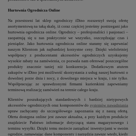
Hurtownia Ogrodnicza Online
Na przestrzeni lat sklep ogrodniczy iDino rozszerzył swoją ofertę
asortymentową na taką skalę, iż coraz częściej jesteśmy postrzegani jako
hurtownia ogrodnicza online. Ogrodnicy – profesjonaliści i pasjonaci –
zaopatrują się u nas praktycznie we wszystko, oszczędzając czas i
pieniądze. Jako hurtownia ogrodnicza online staramy się zapewniać
naszym Klientom jak najbardziej korzystne ceny. Dzięki wieloletniej
współpracy z producentami akcesoriów ogrodniczych uzyskujemy
wysokie rabaty na zamówienia, co pozwala nam oferować poszczególne
produkty znacznie taniej niż konkurencja. Dodatkowym atutem
zakupów w iDino jest możliwość skorzystania z usług naszej hurtowni o
dowolnej porze dnia i nocy, z dowolnego miejsca w kraju, i nie tylko.
Współpracując ze sprawdzonymi firmami kurierskimi zapewniamy
terminową realizację zamówień na terenie całego kraju.
Klientów poszukujących standardowych i bardziej nietypowych
akcesoriów ogrodniczych oraz komponentów do
systemów nawadniania
upraw zachęcamy do szczegółowego zapoznania się z naszą ofertą.
Oferta dostępna online jest zawsze aktualna, a przy każdym produkcie
znajdziecie Państwo informacje dotyczącą stanu magazynowego i
terminu wysyłki. Dzięki temu możecie zarządzać inwestycjami w swoim
ogrodzie, zamawiając dane komponenty i narzędzia zawsze wtedy, kiedy