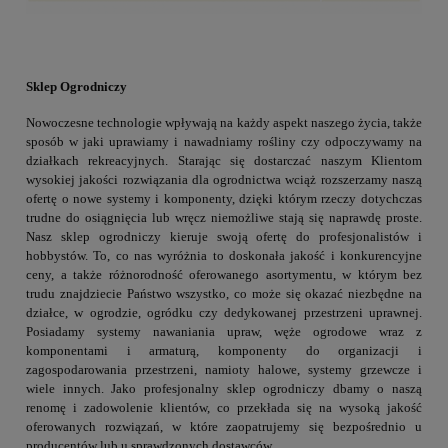
Sklep Ogrodniczy
Nowoczesne technologie wpływają na każdy aspekt naszego życia, także
sposób w jaki uprawiamy i nawadniamy rośliny czy odpoczywamy na
działkach rekreacyjnych. Starając się dostarczać naszym Klientom
wysokiej jakości rozwiązania dla ogrodnictwa wciąż rozszerzamy naszą
ofertę o nowe systemy i komponenty, dzięki którym rzeczy dotychczas
trudne do osiągnięcia lub wręcz niemożliwe stają się naprawdę proste.
Nasz sklep ogrodniczy kieruje swoją ofertę do profesjonalistów i
hobbystów. To, co nas wyróżnia to doskonała jakość i konkurencyjne
ceny, a także różnorodność oferowanego asortymentu, w którym bez
trudu znajdziecie Państwo wszystko, co może się okazać niezbędne na
działce, w ogrodzie, ogródku czy dedykowanej przestrzeni uprawnej.
Posiadamy systemy nawaniania upraw, węże ogrodowe wraz z
komponentami i armaturą, komponenty do organizacji i
zagospodarowania przestrzeni, namioty halowe, systemy grzewcze i
wiele innych. Jako profesjonalny sklep ogrodniczy dbamy o naszą
renomę i zadowolenie klientów, co przekłada się na wysoką jakość
oferowanych rozwiązań, w które zaopatrujemy się bezpośrednio u
producentów lub u sprawdzonych dostawców.