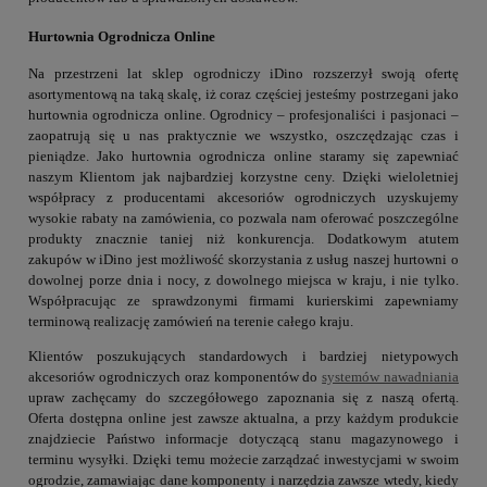
Hurtownia Ogrodnicza Online
Na przestrzeni lat sklep ogrodniczy iDino rozszerzył swoją ofertę
asortymentową na taką skalę, iż coraz częściej jesteśmy postrzegani jako
hurtownia ogrodnicza online. Ogrodnicy – profesjonaliści i pasjonaci –
zaopatrują się u nas praktycznie we wszystko, oszczędzając czas i
pieniądze. Jako hurtownia ogrodnicza online staramy się zapewniać
naszym Klientom jak najbardziej korzystne ceny. Dzięki wieloletniej
współpracy z producentami akcesoriów ogrodniczych uzyskujemy
wysokie rabaty na zamówienia, co pozwala nam oferować poszczególne
produkty znacznie taniej niż konkurencja. Dodatkowym atutem
zakupów w iDino jest możliwość skorzystania z usług naszej hurtowni o
dowolnej porze dnia i nocy, z dowolnego miejsca w kraju, i nie tylko.
Współpracując ze sprawdzonymi firmami kurierskimi zapewniamy
terminową realizację zamówień na terenie całego kraju.
Klientów poszukujących standardowych i bardziej nietypowych
akcesoriów ogrodniczych oraz komponentów do
systemów nawadniania
upraw zachęcamy do szczegółowego zapoznania się z naszą ofertą.
Oferta dostępna online jest zawsze aktualna, a przy każdym produkcie
znajdziecie Państwo informacje dotyczącą stanu magazynowego i
terminu wysyłki. Dzięki temu możecie zarządzać inwestycjami w swoim
ogrodzie, zamawiając dane komponenty i narzędzia zawsze wtedy, kiedy