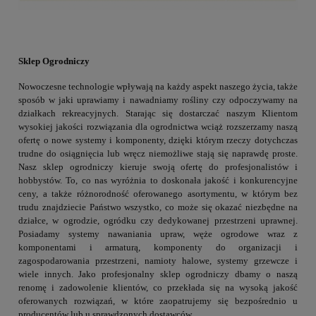
Sklep Ogrodniczy
Nowoczesne technologie wpływają na każdy aspekt naszego życia, także
sposób w jaki uprawiamy i nawadniamy rośliny czy odpoczywamy na
działkach rekreacyjnych. Starając się dostarczać naszym Klientom
wysokiej jakości rozwiązania dla ogrodnictwa wciąż rozszerzamy naszą
ofertę o nowe systemy i komponenty, dzięki którym rzeczy dotychczas
trudne do osiągnięcia lub wręcz niemożliwe stają się naprawdę proste.
Nasz sklep ogrodniczy kieruje swoją ofertę do profesjonalistów i
hobbystów. To, co nas wyróżnia to doskonała jakość i konkurencyjne
ceny, a także różnorodność oferowanego asortymentu, w którym bez
trudu znajdziecie Państwo wszystko, co może się okazać niezbędne na
działce, w ogrodzie, ogródku czy dedykowanej przestrzeni uprawnej.
Posiadamy systemy nawaniania upraw, węże ogrodowe wraz z
komponentami i armaturą, komponenty do organizacji i
zagospodarowania przestrzeni, namioty halowe, systemy grzewcze i
wiele innych. Jako profesjonalny sklep ogrodniczy dbamy o naszą
renomę i zadowolenie klientów, co przekłada się na wysoką jakość
oferowanych rozwiązań, w które zaopatrujemy się bezpośrednio u
producentów lub u sprawdzonych dostawców.