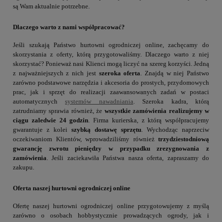
są Wam aktualnie potrzebne.
Dlaczego warto z nami współpracować?
Jeśli szukają Państwo hurtowni ogrodniczej online, zachęcamy do
skorzystania z oferty, którą przygotowaliśmy. Dlaczego warto z niej
skorzystać? Ponieważ nasi Klienci mogą liczyć na szereg korzyści. Jedną
z najważniejszych z nich jest
szeroka oferta
. Znajdą w niej Państwo
zarówno podstawowe narzędzia i akcesoria do prostych, przydomowych
prac, jak i sprzęt do realizacji zaawansowanych zadań w postaci
automatycznych
systemów nawadniania
. Szeroka kadra, którą
zatrudniamy sprawia również, że
wszystkie zamówienia realizujemy w
ciągu zaledwie 24 godzin
. Firma kurierska, z którą współpracujemy
gwarantuje z kolei
szybką dostawę sprzętu
. Wychodząc naprzeciw
oczekiwaniom Klientów, wprowadziliśmy również
trzydziestodniową
gwarancję zwrotu pieniędzy w przypadku zrezygnowania z
zamówienia
. Jeśli zaciekawiła Państwa nasza oferta, zapraszamy do
zakupu.
Oferta naszej hurtowni ogrodniczej online
Ofertę naszej hurtowni ogrodniczej online przygotowujemy z myślą
zarówno o osobach hobbystycznie prowadzących ogrody, jak i