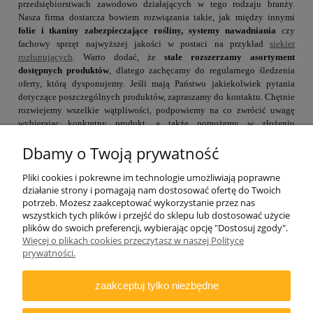
przedsiębiorstwach zawodowo działających w tego rodzaju branży.
Nasza firma dostarcza bowiem rozwiązania takie, jak między innymi
folie i tkaniny zabezpieczające rośliny, systemy nawadniania
czy
fachowy sprzęt najwyższej jakości w postaci na przykład
siekier
rozłupujących
. Warto dodać, że
stale rozszerzamy asortyment
dostępnych produktów
, dlatego zachęcamy do regularnego śledzenia
oferty, którą dysponujemy. Jeśli mają Państwo jakiekolwiek pytania
dotyczące poszczególnych produktów, zapraszamy do kontaktu. Chętnie
rozwiejemy wszelkie wątpliwości, podpowiemy na co zwrócić uwagę
wybierając konkretny produkt, a także pomożemy w złożeniu
zamówienia.
Dbamy o Twoją prywatność
Pliki cookies i pokrewne im technologie umożliwiają poprawne
działanie strony i pomagają nam dostosować ofertę do Twoich
potrzeb. Możesz zaakceptować wykorzystanie przez nas
wszystkich tych plików i przejść do sklepu lub dostosować użycie
plików do swoich preferencji, wybierając opcję "Dostosuj zgody".
Więcej o plikach cookies przeczytasz w naszej Polityce
ZAMAWIANIE
prywatności.
INFORMACJE
zaakceptuj tylko niezbędne
DODATKOWE