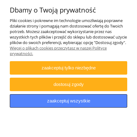
Dbamy o Twoją prywatność
INFORMACJE
Pliki cookies i pokrewne im technologie umożliwiają poprawne
działanie strony i pomagają nam dostosować ofertę do Twoich
DODATKOWE
potrzeb. Możesz zaakceptować wykorzystanie przez nas
wszystkich tych plików i przejść do sklepu lub dostosować użycie
plików do swoich preferencji, wybierając opcję "Dostosuj zgody".
Więcej o plikach cookies przeczytasz w naszej Polityce
Copyright © 2021 iDino.pl. Wszelkie prawa zastrzeżone.
prywatności.
zaakceptuj tylko niezbędne
pokaż pełną wersję strony
Sklep internetowy Shoper.pl
dostosuj zgody
zaakceptuj wszystkie