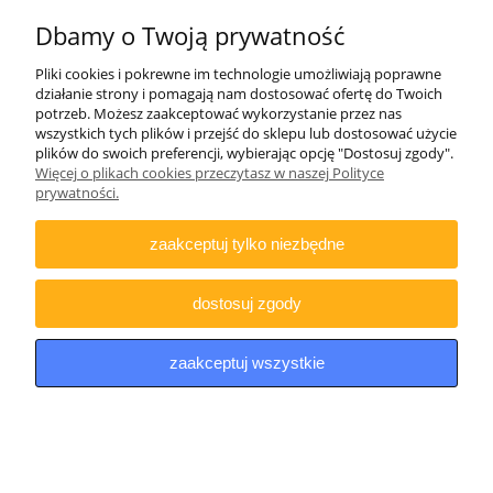
Dbamy o Twoją prywatność
INFORMACJE
Pliki cookies i pokrewne im technologie umożliwiają poprawne
działanie strony i pomagają nam dostosować ofertę do Twoich
DODATKOWE
potrzeb. Możesz zaakceptować wykorzystanie przez nas
wszystkich tych plików i przejść do sklepu lub dostosować użycie
plików do swoich preferencji, wybierając opcję "Dostosuj zgody".
Więcej o plikach cookies przeczytasz w naszej Polityce
Copyright © 2021 iDino.pl. Wszelkie prawa zastrzeżone.
prywatności.
zaakceptuj tylko niezbędne
pokaż pełną wersję strony
Sklep internetowy Shoper.pl
dostosuj zgody
zaakceptuj wszystkie