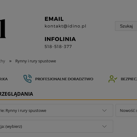
»
chy
Rynny i rury spustowe
PRZEGLĄDANIA
ie: Rynny i rury spustowe
Nowość: 
a: (wybierz)