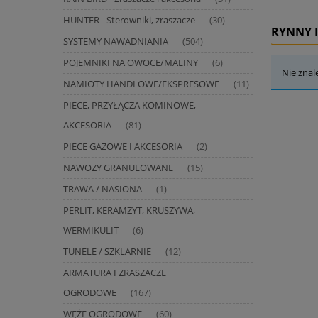
HUNTER - Sterowniki, zraszacze
(30)
RYNNY 
SYSTEMY NAWADNIANIA
(504)
POJEMNIKI NA OWOCE/MALINY
(6)
Nie znal
NAMIOTY HANDLOWE/EKSPRESOWE
(11)
PIECE, PRZYŁĄCZA KOMINOWE,
AKCESORIA
(81)
PIECE GAZOWE I AKCESORIA
(2)
NAWOZY GRANULOWANE
(15)
TRAWA / NASIONA
(1)
PERLIT, KERAMZYT, KRUSZYWA,
WERMIKULIT
(6)
TUNELE / SZKLARNIE
(12)
ARMATURA I ZRASZACZE
OGRODOWE
(167)
WĘŻE OGRODOWE
(60)