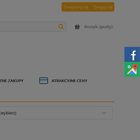
Zarejestruj się
Zaloguj się
Koszyk:
(pusty)
(wybierz)