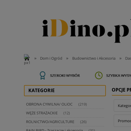
»
»
»
Dom i Ogród
Budownictwo i Akcesoria
Da
OPCJE 
KATEGORIE
OBRONA CYWILNA/ OLiOC
(219)
Kategor
WĘŻE STRAŻACKIE
(12)
Promocj
ROLNICTWO/AGRICULTURE
(26)
RAIN BIRD - Zraszacze i akcesoria
(31)