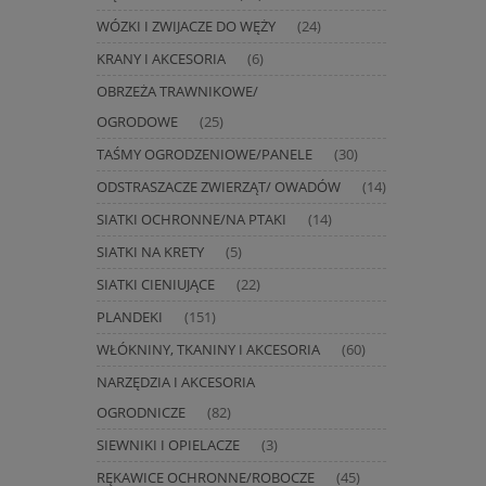
WÓZKI I ZWIJACZE DO WĘŻY
(24)
KRANY I AKCESORIA
(6)
OBRZEŻA TRAWNIKOWE/
OGRODOWE
(25)
TAŚMY OGRODZENIOWE/PANELE
(30)
ODSTRASZACZE ZWIERZĄT/ OWADÓW
(14)
SIATKI OCHRONNE/NA PTAKI
(14)
SIATKI NA KRETY
(5)
SIATKI CIENIUJĄCE
(22)
PLANDEKI
(151)
WŁÓKNINY, TKANINY I AKCESORIA
(60)
NARZĘDZIA I AKCESORIA
OGRODNICZE
(82)
SIEWNIKI I OPIELACZE
(3)
RĘKAWICE OCHRONNE/ROBOCZE
(45)