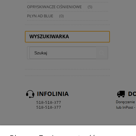
OPRYSKIWACZE CIŚNIENIOWE
(5)
PŁYN AD BLUE
(0)
WYSZUKIWARKA