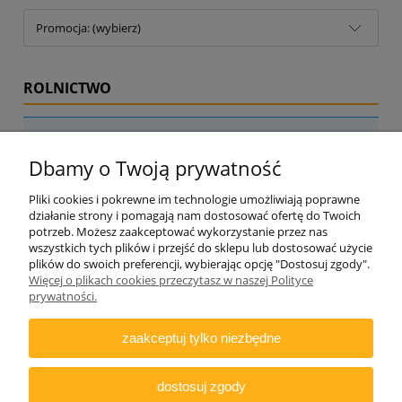
Promocja: (wybierz)
ROLNICTWO
Nie znaleziono produktów spełniających podane kryteria.
Dbamy o Twoją prywatność
Pliki cookies i pokrewne im technologie umożliwiają poprawne
działanie strony i pomagają nam dostosować ofertę do Twoich
potrzeb. Możesz zaakceptować wykorzystanie przez nas
wszystkich tych plików i przejść do sklepu lub dostosować użycie
plików do swoich preferencji, wybierając opcję "Dostosuj zgody".
Więcej o plikach cookies przeczytasz w naszej Polityce
ZAMAWIANIE
prywatności.
INFORMACJE
zaakceptuj tylko niezbędne
DODATKOWE
dostosuj zgody