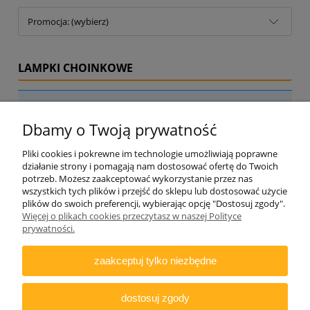
Promocja: (wybierz)
LAMPKI CHOINKOWE
Nie znaleziono produktów spełniających podane kryteria.
Dbamy o Twoją prywatność
Pliki cookies i pokrewne im technologie umożliwiają poprawne
działanie strony i pomagają nam dostosować ofertę do Twoich
potrzeb. Możesz zaakceptować wykorzystanie przez nas
wszystkich tych plików i przejść do sklepu lub dostosować użycie
plików do swoich preferencji, wybierając opcję "Dostosuj zgody".
Więcej o plikach cookies przeczytasz w naszej Polityce
ZAMAWIANIE
prywatności.
INFORMACJE
zaakceptuj tylko niezbędne
DODATKOWE
dostosuj zgody