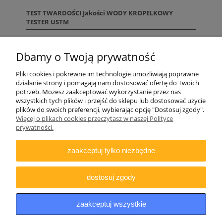
TEST TWARDOŚCI Jakości WODY KROPELKOWY
TESTER USTM
Dbamy o Twoją prywatność
Pliki cookies i pokrewne im technologie umożliwiają poprawne
działanie strony i pomagają nam dostosować ofertę do Twoich
potrzeb. Możesz zaakceptować wykorzystanie przez nas
wszystkich tych plików i przejść do sklepu lub dostosować użycie
plików do swoich preferencji, wybierając opcję "Dostosuj zgody".
ZAMAWIANIE
Więcej o plikach cookies przeczytasz w naszej Polityce
prywatności.
INFORMACJE
zaakceptuj tylko niezbędne
DODATKOWE
dostosuj zgody
Copyright © 2021 iDino.pl. Wszelkie prawa zastrzeżone.
zaakceptuj wszystkie