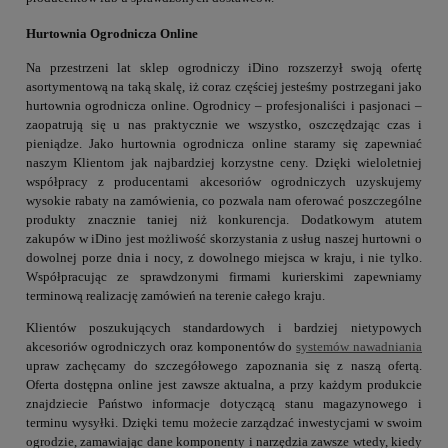
Hurtownia Ogrodnicza Online
Na przestrzeni lat sklep ogrodniczy iDino rozszerzył swoją ofertę
asortymentową na taką skalę, iż coraz częściej jesteśmy postrzegani jako
hurtownia ogrodnicza online. Ogrodnicy – profesjonaliści i pasjonaci –
zaopatrują się u nas praktycznie we wszystko, oszczędzając czas i
pieniądze. Jako hurtownia ogrodnicza online staramy się zapewniać
naszym Klientom jak najbardziej korzystne ceny. Dzięki wieloletniej
współpracy z producentami akcesoriów ogrodniczych uzyskujemy
wysokie rabaty na zamówienia, co pozwala nam oferować poszczególne
produkty znacznie taniej niż konkurencja. Dodatkowym atutem
zakupów w iDino jest możliwość skorzystania z usług naszej hurtowni o
dowolnej porze dnia i nocy, z dowolnego miejsca w kraju, i nie tylko.
Współpracując ze sprawdzonymi firmami kurierskimi zapewniamy
terminową realizację zamówień na terenie całego kraju.
Klientów poszukujących standardowych i bardziej nietypowych
akcesoriów ogrodniczych oraz komponentów do
systemów nawadniania
upraw zachęcamy do szczegółowego zapoznania się z naszą ofertą.
Oferta dostępna online jest zawsze aktualna, a przy każdym produkcie
znajdziecie Państwo informacje dotyczącą stanu magazynowego i
terminu wysyłki. Dzięki temu możecie zarządzać inwestycjami w swoim
ogrodzie, zamawiając dane komponenty i narzędzia zawsze wtedy, kiedy