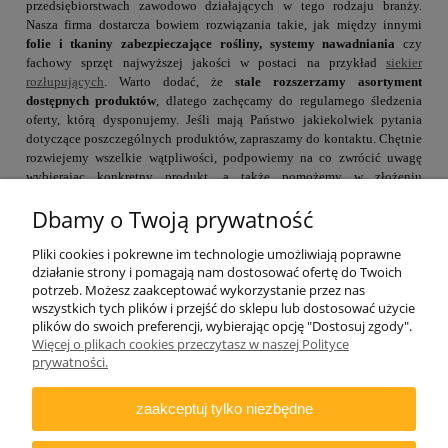
przedsiębiorstwach zawodowo działających w tego rodzaju branży.
Nasza firma dostarcza bowiem rozwiązania takie, jak między innymi
folie i tkaniny zabezpieczające rośliny, systemy nawadniania
czy
fachowy sprzęt najwyższej jakości w postaci na przykład
siekier
rozłupujących
. Warto dodać, że
stale rozszerzamy asortyment
dostępnych produktów
, dlatego zachęcamy do regularnego śledzenia
oferty, którą dysponujemy. Jeśli mają Państwo jakiekolwiek pytania
dotyczące poszczególnych produktów, zapraszamy do kontaktu. Chętnie
rozwiejemy wszelkie wątpliwości, podpowiemy na co zwrócić uwagę
wybierając konkretny produkt, a także pomożemy w złożeniu
zamówienia.
Dbamy o Twoją prywatność
Pliki cookies i pokrewne im technologie umożliwiają poprawne
działanie strony i pomagają nam dostosować ofertę do Twoich
potrzeb. Możesz zaakceptować wykorzystanie przez nas
wszystkich tych plików i przejść do sklepu lub dostosować użycie
plików do swoich preferencji, wybierając opcję "Dostosuj zgody".
Więcej o plikach cookies przeczytasz w naszej Polityce
ZAMAWIANIE
prywatności.
INFORMACJE
zaakceptuj tylko niezbędne
DODATKOWE