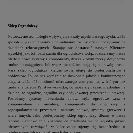
Sklep Ogrodniczy
Nowoczesne technologie wpływają na każdy aspekt naszego życia, także
sposób w jaki uprawiamy i nawadniamy rośliny czy odpoczywamy na
działkach rekreacyjnych. Starając się dostarczać naszym Klientom
wysokiej jakości rozwiązania dla ogrodnictwa wciąż rozszerzamy naszą
ofertę o nowe systemy i komponenty, dzięki którym rzeczy dotychczas
trudne do osiągnięcia lub wręcz niemożliwe stają się naprawdę proste.
Nasz sklep ogrodniczy kieruje swoją ofertę do profesjonalistów i
hobbystów. To, co nas wyróżnia to doskonała jakość i konkurencyjne
ceny, a także różnorodność oferowanego asortymentu, w którym bez
trudu znajdziecie Państwo wszystko, co może się okazać niezbędne na
działce, w ogrodzie, ogródku czy dedykowanej przestrzeni uprawnej.
Posiadamy systemy nawaniania upraw, węże ogrodowe wraz z
komponentami i armaturą, komponenty do organizacji i
zagospodarowania przestrzeni, namioty halowe, systemy grzewcze i
wiele innych. Jako profesjonalny sklep ogrodniczy dbamy o naszą
renomę i zadowolenie klientów, co przekłada się na wysoką jakość
oferowanych rozwiązań, w które zaopatrujemy się bezpośrednio u
producentów lub u sprawdzonych dostawców.