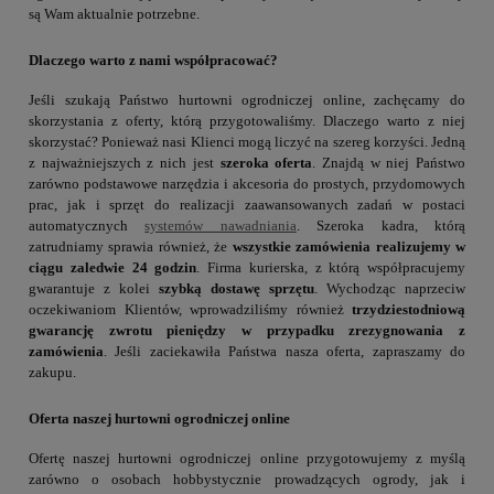
są Wam aktualnie potrzebne.
Dlaczego warto z nami współpracować?
Jeśli szukają Państwo hurtowni ogrodniczej online, zachęcamy do
skorzystania z oferty, którą przygotowaliśmy. Dlaczego warto z niej
skorzystać? Ponieważ nasi Klienci mogą liczyć na szereg korzyści. Jedną
z najważniejszych z nich jest
szeroka oferta
. Znajdą w niej Państwo
zarówno podstawowe narzędzia i akcesoria do prostych, przydomowych
prac, jak i sprzęt do realizacji zaawansowanych zadań w postaci
automatycznych
systemów nawadniania
. Szeroka kadra, którą
zatrudniamy sprawia również, że
wszystkie zamówienia realizujemy w
ciągu zaledwie 24 godzin
. Firma kurierska, z którą współpracujemy
gwarantuje z kolei
szybką dostawę sprzętu
. Wychodząc naprzeciw
oczekiwaniom Klientów, wprowadziliśmy również
trzydziestodniową
gwarancję zwrotu pieniędzy w przypadku zrezygnowania z
zamówienia
. Jeśli zaciekawiła Państwa nasza oferta, zapraszamy do
zakupu.
Oferta naszej hurtowni ogrodniczej online
Ofertę naszej hurtowni ogrodniczej online przygotowujemy z myślą
zarówno o osobach hobbystycznie prowadzących ogrody, jak i