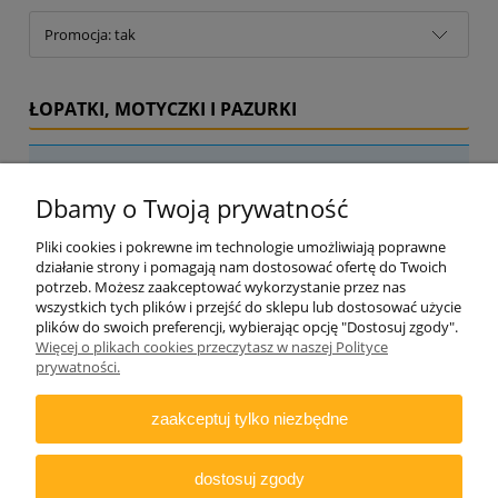
Promocja: tak
ŁOPATKI, MOTYCZKI I PAZURKI
Nie znaleziono produktów spełniających podane kryteria.
Dbamy o Twoją prywatność
Pliki cookies i pokrewne im technologie umożliwiają poprawne
działanie strony i pomagają nam dostosować ofertę do Twoich
potrzeb. Możesz zaakceptować wykorzystanie przez nas
wszystkich tych plików i przejść do sklepu lub dostosować użycie
plików do swoich preferencji, wybierając opcję "Dostosuj zgody".
Więcej o plikach cookies przeczytasz w naszej Polityce
ZAMAWIANIE
prywatności.
INFORMACJE
zaakceptuj tylko niezbędne
DODATKOWE
dostosuj zgody